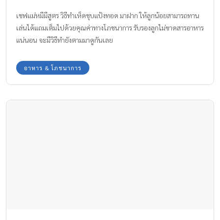
เชฟแม่หมีมีสูตร วิธีทำเห็ดชุบแป้งทอด มาฝาก ให้ลูกน้อยสามารถทาน
เล่นได้แถมเต็มไปด้วยคุณค่าทางโภชนาการ รับรองลูกไม่ขาดสารอาหาร
แน่นอน จะมีวิธีทำยังตามมาดูกันเลย
อาหาร & โภชนาการ