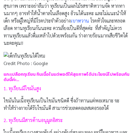
สุขภาพ เพราะอย่าลืมว่า ทุเรียนเป็นผลไม้รสชาติหวานจัด หากทา
นมากๆ อาจทำให้น้ำตาลในเลือดสูง อ้วนได้นะคะ และไม่แนะนำให้
เด็ก หรือผู้ใหญ่ที่มีโรคประจำตัวอย่าง
เบาหวาน
โรคหัวใจและหลอด
เลือด ทานทุเรียนกันนะคะ ควรเลี่ยงเป็นดีที่สุดค่ะ ที่สำคัญไม่ควร
ทานทุเรียนแล้วดื่มเหล้าไปด้วยพร้อมกัน ร่างกายร้อนมากเสียชีวิตได้
นะคะคุณ!!
Credit Photo : Google
แกะเปลือกทุเรียน กินเนื้อในแต่พอดีให้สุขภาพได้ประโยชน์ไปพร้อมกัน
ดังนี้ค่ะ…
1. ทุเรียนมีไขมันสูง
ไขมันในเนื้อทุเรียนเป็นไขมันชนิดดี ซึ่งถ้าทานแต่พอเหมาะ จะ
ทำให้ร่างกายได้รับไขมันดี สามารช่วยลดคอเลสเตอรอลได้
2. ทุเรียนมีสารต้านอนุมูลอิสระ
ในเนื้อทุเรียนบางสายพันธุ์ อย่างพันธุ์หมอนทอง จะมีใยอาหาร และ