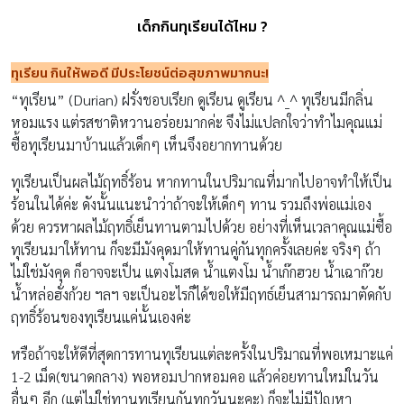
เด็กกินทุเรียนได้ไหม ?
ทุเรียน กินให้พอดี มีประโยชน์ต่อสุขภาพมากนะ
!
“ทุเรียน” (Durian) ฝรั่งชอบเรียก ดูเรียน ดูเรียน ^_^ ทุเรียนมีกลิ่น
หอมแรง แต่รสชาติหวานอร่อยมากค่ะ จึงไม่แปลกใจว่าทำไมคุณแม่
ซื้อทุเรียนมาบ้านแล้วเด็กๆ เห็นจึงอยากทานด้วย
ทุเรียนเป็นผลไม้ฤทธิ์ร้อน หากทานในปริมาณที่มากไปอาจทำให้เป็น
ร้อนในได้ค่ะ ดังนั้นแนะนำว่าถ้าจะให้เด็กๆ ทาน รวมถึงพ่อแม่เอง
ด้วย ควรหาผลไม้ฤทธิ์เย็นทานตามไปด้วย อย่างที่เห็นเวลาคุณแม่ซื้อ
ทุเรียนมาให้ทาน ก็จะมีมังคุดมาให้ทานคู่กันทุกครั้งเลยค่ะ จริงๆ ถ้า
ไม่ใช่มังคุด ก็อาจจะเป็น แตงโมสด น้ำแตงโม น้ำเก๊กฮวย น้ำเฉาก๊วย
น้ำหล่อฮั่งก้วย ฯลฯ จะเป็นอะไรก็ได้ขอให้มีฤทธ์เย็นสามารถมาตัดกับ
ฤทธิ์ร้อนของทุเรียนแค่นั้นเองค่ะ
หรือถ้าจะให้ดีที่สุดการทานทุเรียนแต่ละครั้งในปริมาณที่พอเหมาะแค่
1-2 เม็ด(ขนาดกลาง) พอหอมปากหอมคอ แล้วค่อยทานใหม่ในวัน
อื่นๆ อีก (แต่ไม่ใช่ทานทุเรียนกันทุกวันนะคะ) ก็จะไม่มีปัญหา