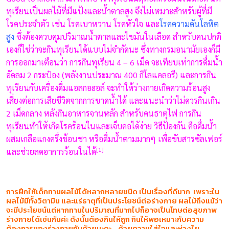
ทุเรียนเป็นผลไม้ที่มีแป้งและน้ำตาลสูง จึงไม่เหมาะสำหรับผู้ที่มี
โรคประจำตัว เช่น โรคเบาหวาน โรคหัวใจ และ
โรคความดันโลหิต
สูง
ซึ่งต้องควบคุมปริมาณน้ำตาลและไขมันในเลือด สำหรับคนปกติ
เองก็ใช่ว่าจะกินทุเรียนได้แบบไม่จำกัดนะ ซึ่งทางกรมอนามัยเองก็มี
การออกมาเตือนว่า การกินทุเรียน 4 – 6 เม็ด จะเทียบเท่าการดื่มน้ำ
อัดลม 2 กระป๋อง (พลังงานประมาณ 400 กิโลแคลอรี) และการกิน
ทุเรียนกับเครื่องดื่มแอลกอฮอล์ จะทำให้ร่างกายเกิดความร้อนสูง
เสี่ยงต่อการเสียชีวิตจากการขาดน้ำได้ และแนะนำว่าไม่ควรกินเกิน
2 เม็ดกลาง หลังกินอาหารจานหลัก สำหรับคนธาตุไฟ การกิน
ทุเรียนทำให้เกิดโรคร้อนในและเจ็บคอได้ง่าย วิธีป้องกัน คือดื่มน้ำ
ผสมเกลือแกงครึ่งช้อนชา หรือดื่มน้ำตามมากๆ เพื่อขับสารซัลเฟอร์
[1]
และช่วยลดอาการร้อนในได้
การฝึกให้เด็กทานผลไม้ได้หลากหลายชนิด เป็นเรื่องที่ดีมาก เพราะใน
ผลไม้มีทั้งวิตามิน และแร่ธาตุที่เป็นประโยชน์ต่อร่างกาย ผลไม้ถึงแม้ว่า
จะมีประโยชน์แต่หากทานในปริมาณที่มากไปก็อาจเป็นโทษต่อสุขภาพ
ร่างกายได้เช่นกันค่ะ ดังนั้นต้องกินให้ถูก กินให้พอเหมาะกับความ
ต้องการของร่างกายกันด้วยนะคะ …ด้วยความใส่ใจและห่วงใย