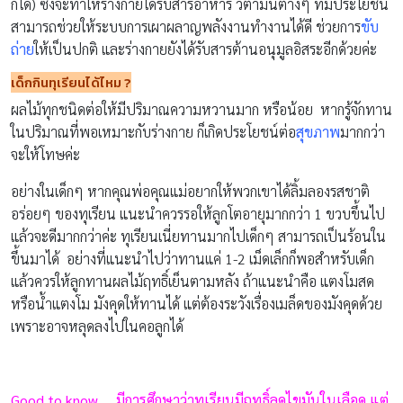
ก็ได้) ซึ่งจะทำให้ร่างกายได้รับสารอาหาร วิตามินต่างๆ ที่มีประโยชน์
สามารถช่วยให้ระบบการเผาผลาญพลังงานทำงานได้ดี ช่วยการ
ขับ
ถ่าย
ให้เป็นปกติ และร่างกายยังได้รับสารต้านอนุมูลอิสระอีกด้วยค่ะ
เด็กกินทุเรียนได้ไหม
?
ผลไม้ทุกชนิดต่อให้มีปริมาณความหวานมาก หรือน้อย หากรู้จักทาน
ในปริมาณที่พอเหมาะกับร่างกาย ก็เกิดประโยชน์ต่อ
สุขภาพ
มากกว่า
จะให้โทษค่ะ
อย่างในเด็กๆ หากคุณพ่อคุณแม่อยากให้พวกเขาได้ลิ้มลองรสชาติ
อร่อยๆ ของทุเรียน แนะนำควรรอให้ลูกโตอายุมากกว่า 1 ขวบขึ้นไป
แล้วจะดีมากกว่าค่ะ ทุเรียนเนี่ยทานมากไปเด็กๆ สามารถเป็นร้อนใน
ขึ้นมาได้ อย่างที่แนะนำไปว่าทานแค่ 1-2 เม็ดเล็กก็พอสำหรับเด็ก
แล้วควรให้ลูกทานผลไม้ฤทธิ์เย็นตามหลัง ถ้าแนะนำคือ แตงโมสด
หรือน้ำแตงโม มังคุดให้ทานได้ แต่ต้องระวังเรื่องเมล็ดของมังคุดด้วย
เพราะอาจหลุดลงไปในคอลูกได้
Good to know … มีการศึกษาว่าทุเรียนมีฤทธิ์ลดไขมันในเลือด แต่