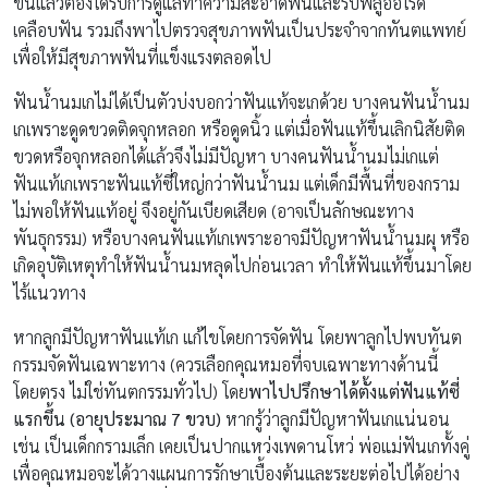
ขึ้นแล้วต้องได้รับการดูแลทำความสะอาดฟันและรับฟลูออไรด์
เคลือบฟัน รวมถึงพาไปตรวจสุขภาพฟันเป็นประจำจากทันตแพทย์
เพื่อให้มีสุขภาพฟันที่แข็งแรงตลอดไป
ฟันน้ำนมเกไม่ได้เป็นตัวบ่งบอกว่าฟันแท้จะเกด้วย บางคนฟันน้ำนม
เกเพราะดูดขวดติดจุกหลอก หรือดูดนิ้ว แต่เมื่อฟันแท้ขึ้นเลิกนิสัยติด
ขวดหรือจุกหลอกได้แล้วจึงไม่มีปัญหา บางคนฟันน้ำนมไม่เกแต่
ฟันแท้เกเพราะฟันแท้ซี่ใหญ่กว่าฟันน้ำนม แต่เด็กมีพื้นที่ของกราม
ไม่พอให้ฟันแท้อยู่ จึงอยู่กันเบียดเสียด (อาจเป็นลักษณะทาง
พันธุกรรม) หรือบางคนฟันแท้เกเพราะอาจมีปัญหาฟันน้ำนมผุ หรือ
เกิดอุบัติเหตุทำให้ฟันน้ำนมหลุดไปก่อนเวลา ทำให้ฟันแท้ขึ้นมาโดย
ไร้แนวทาง
หากลูกมีปัญหาฟันแท้เก แก้ไขโดยการจัดฟัน โดยพาลูกไปพบทันต
กรรมจัดฟันเฉพาะทาง (ควรเลือกคุณหมอที่จบเฉพาะทางด้านนี้
โดยตรง ไม่ใช่ทันตกรรมทั่วไป) โดย
พาไปปรึกษาได้ตั้งแต่ฟันแท้ซี่
แรกขึ้น (อายุประมาณ 7 ขวบ)
หากรู้ว่าลูกมีปัญหาฟันเกแน่นอน
เช่น เป็นเด็กกรามเล็ก เคยเป็นปากแหว่งเพดานโหว่ พ่อแม่ฟันเกทั้งคู่
เพื่อคุณหมอจะได้วางแผนการรักษาเบื้องต้นและระยะต่อไปได้อย่าง