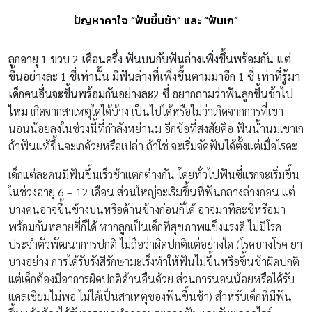
ปัญหาคาใจ “ฟันขึ้นช้า” และ “ฟันเก”
ลูกอายุ 1 ขวบ 2 เดือนครึ่ง ฟันบนกับฟันล่างเพิ่งขึ้นพร้อมกัน แต่
ขึ้นอย่างละ 1 ซี่เท่านั้น มีฟันล่างที่เพิ่งขึ้นตามมาอีก 1 ซี่ เท่าที่รู้มา
เด็กคนอื่นจะขึ้นพร้อมกันอย่างละ2 ซี่ อยากถามว่าฟันลูกขึ้นช้าไป
ไหม
เกิดจากสาเหตุใดได้บ้าง เป็นไปได้หรือไม่ว่าเกิดจากการที่เขา
นอนน้อยลงในช่วงนี้ที่กำลังหย่านม อีกข้อที่สงสัยคือ ฟันน้ำนมเขาเก
ถ้าฟันแท้ขึ้นจะเกด้วยหรือเปล่า ถ้าใช่ จะเริ่มจัดฟันได้ตั้งแต่เมื่อไรคะ
เด็กแต่ละคนมีฟันขึ้นเร็วช้าแตกต่างกัน โดยทั่วไปฟันซี่แรกจะเริ่มขึ้น
ในช่วงอายุ 6 – 12 เดือน ส่วนใหญ่จะเริ่มขึ้นที่ฟันกลางล่างก่อน แต่
บางคนอาจขึ้นข้างบนหรือด้านข้างก่อนก็ได้ อาจมาทีละซี่หรือมา
พร้อมกันหลายซี่ก็ได้ หากลูกเป็นเด็กที่สุขภาพแข็งแรงดี ไม่มีโรค
ประจำตัวพัฒนาการปกติ ไม่ถือว่าผิดปกติแต่อย่างใด (โรคบางโรค ยา
บางอย่าง การได้รับรังสีรักษามะเร็งทำให้ฟันไม่ขึ้นหรือขึ้นช้าผิดปกติ
แต่เด็กต้องมีอาการผิดปกติด้านอื่นด้วย ส่วนการนอนน้อยหรือได้รับ
แคลเซียมไม่พอ ไม่ได้เป็นสาเหตุของฟันขึ้นช้า) สำหรับเด็กที่มีฟัน