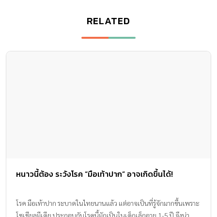
RELATED
หนาวนี้ต้อง ระวังโรค “มือเท้าปาก” อาจเกิดขึ้นได้!
โรค มือเท้าปาก ระบาดในไทยนานแล้ว แต่อาจเป็นที่รู้จักมากขึ้นเพราะ
โซเชียลมีเดีย ประกอบกับโรคนี้มักเป็นในเด็กเล็กอายุ 1-5 ปี จึงน่า