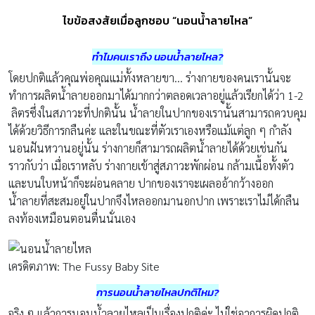
ไขข้อสงสัยเมื่อลูกชอบ “นอนน้ำลายไหล”
ทำไมคนเราถึง นอนน้ำลายไหล?
โดยปกติแล้วคุณพ่อคุณแม่ทั้งหลายขา… ร่างกายของคนเรานั้นจะ
ทำการผลิตน้ำลายออกมาได้มากกว่าตลอดเวลาอยู่แล้วเรียกได้ว่า 1-2
ลิตรซึ่งในสภาวะที่ปกตินั้น น้ำลายในปากของเรานั้นสามารถควบคุม
ได้ด้วยวิธีการกลืนค่ะ และในขณะที่ตัวเราเองหรือแม้แต่ลูก ๆ กำลัง
นอนฝันหวานอยู่นั้น ร่างกายก็สามารถผลิตน้ำลายได้ด้วยเช่นกัน
ราวกับว่า เมื่อเราหลับ ร่างกายเข้าสู่สภาวะพักผ่อน กล้ามเนื้อทั้งตัว
และบนใบหน้าก็จะผ่อนคลาย ปากของเราจะเผลออ้ากว้างออก
น้ำลายที่สะสมอยู่ในปากจึงไหลออกมานอกปาก เพราะเราไม่ได้กลืน
ลงท้องเหมือนตอนตื่นนั่นเอง
เครดิตภาพ: The Fussy Baby Site
การนอนน้ำลายไหลปกติไหม?
จริง ๆ แล้วการนอนน้ำลายไหลเป็นเรื่องปกติค่ะ ไม่ใช่อาการผิดปกติ