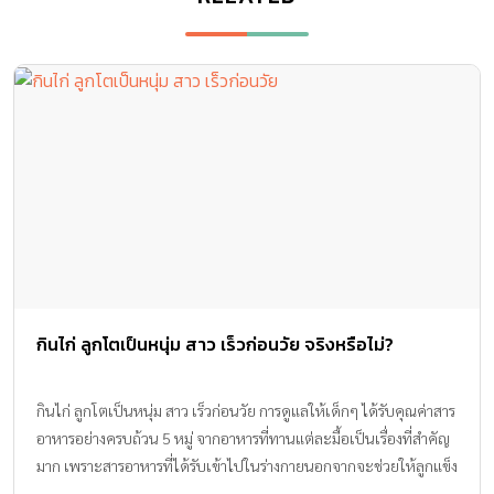
กินไก่ ลูกโตเป็นหนุ่ม สาว เร็วก่อนวัย จริงหรือไม่?
กินไก่ ลูกโตเป็นหนุ่ม สาว เร็วก่อนวัย การดูแลให้เด็กๆ ได้รับคุณค่าสาร
อาหารอย่างครบถ้วน 5 หมู่ จากอาหารที่ทานแต่ละมื้อเป็นเรื่องที่สำคัญ
มาก เพราะสารอาหารที่ได้รับเข้าไปในร่างกายนอกจากจะช่วยให้ลูกแข็ง
แรง ก็ยังทำให้มีพัฒนาการการเจริญเติบโตที่สมวัย ทีมงาน Amarin