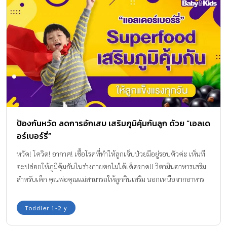
ป้องกันหวัด ลดการอักเสบ เสริมภูมิคุ้มกันลูก ด้วย “เอลเด
อร์เบอร์รี่”
หวัด! โควิด! อากาศ! เชื้อโรคที่ทำให้ลูกเจ็บป่วยมีอยู่รอบตัวค่ะ เห็นที
จะปล่อยให้ภูมิคุ้มกันในร่างกายตกไม่ได้เด็ดขาด!! วิตามินอาหารเสริม
สำหรับเด็ก คุณพ่อคุณแม่สามารถให้ลูกกินเสริม นอกเหนือจากอาหาร
มื้อหลักได้นะคะ กองบรรณาธิการ Amamrin Baby & Kids มีนี่จ๊ะ
วิตามินเสริมภูมิคุ้มกัน ที่สกัดจากผลไม้มหัศจรรย์ “เอลเดอร์เบอร์รี่
Toddler 1-2 y
Elderberry” มาแนะนำให้ค่ะ