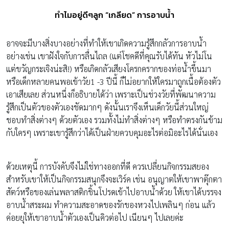
ทำไมอยู่ดีๆลูก “เกลียด” การอาบน้ำ
อาจจะมีบางสิ่งบางอย่างที่ทำให้เขาเกิดความรู้สึกกลัวการอาบน้ำ
อย่างเช่น เขาฝังใจกับการลื่นไถล (แต่โชคดีที่คุณรับได้ทัน หัวไม่โน
แต่ขวัญกระเจิงน่ะสิ!) หรือเกิดกลัวเสียงโครกครากของท่อน้ำขึ้นมา
หรือเด็กหลายคนพอเข้าวัย1 -3 ปีนี้ ก็ไม่อยากให้ใครมาถูกเนื้อต้องตัว
เอาเสียเลย ส่วนหนึ่งก็อธิบายได้ว่า เพราะเป็นช่วงวัยที่พัฒนาความ
รู้สึกเป็นตัวของตัวเองชัดมากๆ ดังนั้นเราจึงเห็นเด็กวัยนี้ส่วนใหญ่
ชอบทำสิ่งต่างๆ ด้วยตัวเอง รวมทั้งไม่ทำสิ่งต่างๆ หรือทำตรงกันข้าม
กับใครๆ เพราะเขารู้สึกว่าได้เป็นฝ่ายควบคุมอะไรต่อมิอะไรได้นั่นเอง
ด้วยเหตุนี้ การบังคับจึงไม่ใช่ทางออกที่ดี ควรเปลี่ยนกิจกรรมสยอง
สำหรับเขาให้เป็นกิจกรรมสนุกจึงจะเวิร์ค เช่น อนุญาตให้เขาพาตุ๊กตา
สัตว์หรือของเล่นพลาสติกชิ้นโปรดเข้าไปอาบน้ำด้วย ให้เขาได้บรรจง
อาบน้ำสระผม ทำความสะอาดของรักของหวงไปเพลินๆ ก่อน แล้ว
ค่อยยุให้เขาอาบน้ำตัวเองเป็นคิวต่อไป เนียนๆ ไปเลยค่ะ