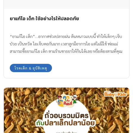
ยาแก้ไอ เด็ก ใช้อย่างไรให้ปลอดภัย
“ยาแก้ไอ เด็ก”…อากาศช่วงปลายฝน ต้นหนาวแบบนี้ ทำให้เด็กๆ เจ็บ
ป่วย เป็นหวัด ไอเจ็บคอกันมาก เวลาลูกมีอาการไอ แต่ไม่มีไข้ พ่อแม่
สามารถซื้อยาแก้ไอ เด็ก ตามร้านขายยาให้กินได้เลย หรือต้องตามที่คุณ
หมอสั่งเท่านั้น !! ทีมงาน Amarin Baby & Kids มีข้อมูลที่เป็นประโยชน์
ในการใช้ ยาแก้ไอ เด็ก อย่างไรให้ปลอดภัย มาฝากกันค่ะ
โรคเด็ก & อุบัติเหตุ