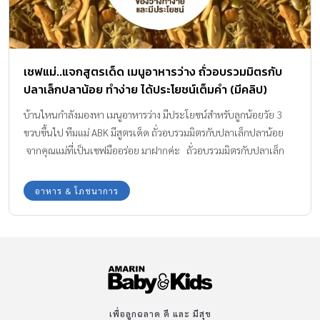
เชฟแม่..แจกสูตรเด็ด เมนูอาหารว่าง ถั่วอบรวมมิตรกับ
ปลาเล็กปลาน้อย ทำง่าย ได้ประโยชน์เต็มคำ (มีคลิป)
บ้านไหนกำลังมองหา เมนูอาหารว่าง มีประโยชน์สำหรับลูกน้อยวัย 3
ขวบขึ้นไป ทีมแม่ ABK มีสูตรเด็ด ถั่วอบรวมมิตรกับปลาเล็กปลาน้อย
จากคุณแม่ที่เป็นเชฟมืออร่อย มาฝากค่ะ ถั่วอบรวมมิตรกับปลาเล็ก
ปลาน้อย เมนูอาหารว่าง ทำง่ายและมีประโยชน์ (เหมาะกับเด็ก 3 ขวบ
ขึ้นไป ที่ไม่แพ้ถั่ว) เมนูจาก Rima’s Recipes โดย รัตมา พงศ์พนรัตน์
อาหาร & โภชนาการ
พรชำนิ เมนูอาหารว่าง ถั่วอบรวมมิตรกับปลาเล็กปลาน้อย นี้ ได้แรง
บันดาลใจจากของทานเล่นของคุณแม่ตั้งแต่เด็กๆ ที่ เมล็ดอัลมอนด์ผ่า
ซีก อบกรอบ กับปลาข้าวสาร ปกติแล้วที่บ้านจะซื้อถั่วต่างๆ มาทำ กราโน
ล่าบาร์ เพราะลูกชอบมาก วันนี้เลยลองทำแบบเค็มดูบ้าง เมนูนี้มีแต่ไข
มันดีที่ได้จากถั่ว และแคลเซียมที่ไปช่วยเสริมสร้างมวลกระดูกให้กับเจ้า
ตัวจิ๋วอีกด้วย แถมยังสามารถพกพาไปทานได้ทุกที่ เครื่องปรุง ปลา
ข้าวสารทอด ปริมาณตามชอบ ถั่วดิบ อาทิเช่น วอลนัท, อัลมอนด์
เพื่อลูกฉลาด ดี และ มีสุข