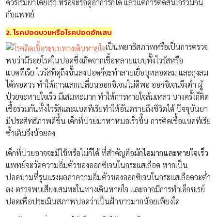
ควรเริ่มยาโดยเร็ว หรือจะรอดูอาการก็ได้ แล้วแต่การตัดสินใจร่วมกัน
กับแพทย์
2. โรคปอดบวมหรือโรคปอดอักเสบ
เป็นพยาธิสภาพหรือเป็นการตรวจ
พบว่ามีรอยโรคในปอดซึ่งเกิดจากเชื้อหลายแบบทั้งไวรัสหรือ
แบคทีเรีย ไวรัสที่ดุถึงขั้นลงปอดก็จะทำลายเยื่อบุหลอดลม และถุงลม
ได้พอควร ทำให้การแลกเปลี่ยนออกซิเจนไม่ดีพอ ออกซิเจนจึงต่ำ ผู้
ป่วยจะหายใจเร็ว มีเสมหะมาก ทำให้การหายใจล้มเหลว บางครั้งก็ติด
เชื้อร่วมกันทั้งไวรัสและแบคทีเรียทำให้อันตรายถึงชีวิตได้ ปัจจุบันยา
มีประสิทธิภาพดีขึ้น เด็กที่ป่วยมาหาหมอเร็วขึ้น การติดเชื้อแบคทีเรีย
ซ้ำเติมจึงน้อยลง
เด็กที่ป่วยอาจจะมีไข้หรือไม่ก็ได้ ที่สำคัญคือ
มักไอมากและหายใจเร็ว
แพทย์จะวัดความอิ่มตัวของออกซิเจนในกระแสเลือด หากเป็น
ปอดบวมที่รุนแรงผลค่าความอิ่มตัวของออกซิเจนในกระแสเลือดจะต่ำ
ลง ตรวจพบเสียงเสมหะในทางเดินหายใจ และอาจมีการทำเอ็กซเรย์
ปอดเพื่อประเมินสภาพปอดว่าเป็นฝ้าขาวมากน้อยเพียงใด