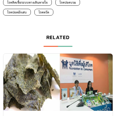
โรคติดเชื้อระบบทางเดินหายใจ
โรคปอดบวม
โรคปอดอักเสบ
โรคหวัด
RELATED