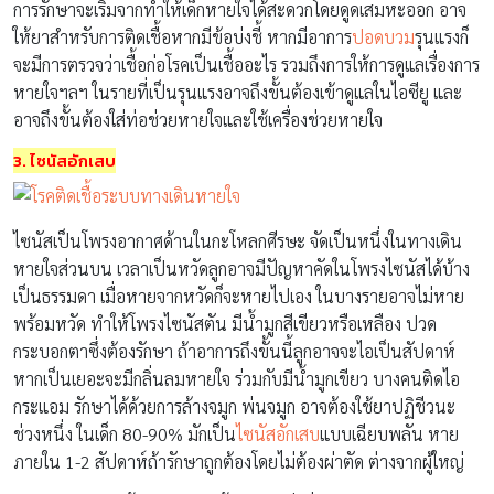
การรักษาจะเริ่มจากทำให้เด็กหายใจได้สะดวกโดยดูดเสมหะออก อาจ
ให้ยาสำหรับการติดเชื้อหากมีข้อบ่งชี้ หากมีอาการ
ปอดบวม
รุนแรงก็
จะมีการตรวจว่าเชื้อก่อโรคเป็นเชื้ออะไร รวมถึงการให้การดูแลเรื่องการ
หายใจฯลฯ ในรายที่เป็นรุนแรงอาจถึงขั้นต้องเข้าดูแลในไอซียู และ
อาจถึงขั้นต้องใส่ท่อช่วยหายใจและใช้เครื่องช่วยหายใจ
3. ไซนัสอักเสบ
ไซนัสเป็นโพรงอากาศด้านในกะโหลกศีรษะ จัดเป็นหนึ่งในทางเดิน
หายใจส่วนบน เวลาเป็นหวัดลูกอาจมีปัญหาคัดในโพรงไซนัสได้บ้าง
เป็นธรรมดา เมื่อหายจากหวัดก็จะหายไปเอง ในบางรายอาจไม่หาย
พร้อมหวัด ทำให้โพรงไซนัสตัน มีน้ำมูกสีเขียวหรือเหลือง ปวด
กระบอกตาซึ่งต้องรักษา ถ้าอาการถึงขั้นนี้ลูกอาจจะไอเป็นสัปดาห์
หากเป็นเยอะจะมีกลิ่นลมหายใจ ร่วมกับมีน้ำมูกเขียว บางคนติดไอ
กระแอม รักษาได้ด้วยการล้างจมูก พ่นจมูก อาจต้องใช้ยาปฏิชีวนะ
ช่วงหนึ่ง ในเด็ก 80-90% มักเป็น
ไซนัสอักเสบ
แบบเฉียบพลัน หาย
ภายใน 1-2 สัปดาห์ถ้ารักษาถูกต้องโดยไม่ต้องผ่าตัด ต่างจากผู้ใหญ่