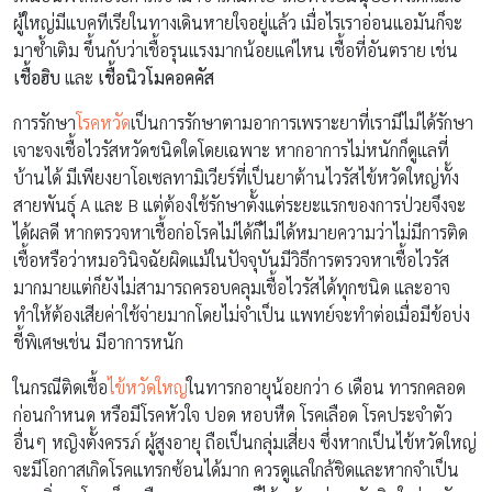
ผู้ใหญ่มีแบคทีเรียในทางเดินหายใจอยู่แล้ว เมื่อไรเราอ่อนแอมันก็จะ
มาซ้ำเติม ขึ้นกับว่าเชื้อรุนแรงมากน้อยแค่ไหน เชื้อที่อันตราย เช่น
เชื้อฮิบ
และ
เชื้อนิวโมคอคคัส
การรักษา
โรคหวัด
เป็นการรักษาตามอาการเพราะยาที่เรามีไม่ได้รักษา
เจาะจงเชื้อไวรัสหวัดชนิดใดโดยเฉพาะ หากอาการไม่หนักก็ดูแลที่
บ้านได้ มีเพียงยาโอเซลทามิเวียร์ที่เป็นยาต้านไวรัสไข้หวัดใหญ่ทั้ง
สายพันธุ์ A และ B แต่ต้องใช้รักษาตั้งแต่ระยะแรกของการป่วยจึงจะ
ได้ผลดี หากตรวจหาเชื้อก่อโรคไม่ได้ก็ไม่ได้หมายความว่าไม่มีการติด
เชื้อหรือว่าหมอวินิจฉัยผิดแม้ในปัจจุบันมีวิธีการตรวจหาเชื้อไวรัส
มากมายแต่ก็ยังไม่สามารถครอบคลุมเชื้อไวรัสได้ทุกชนิด และอาจ
ทำให้ต้องเสียค่าใช้จ่ายมากโดยไม่จำเป็น แพทย์จะทำต่อเมื่อมีข้อบ่ง
ชี้พิเศษเช่น มีอาการหนัก
ในกรณีติดเชื้อ
ไข้หวัดใหญ่
ในทารกอายุน้อยกว่า 6 เดือน ทารกคลอด
ก่อนกำหนด หรือมีโรคหัวใจ ปอด หอบหืด โรคเลือด โรคประจำตัว
อื่นๆ หญิงตั้งครรภ์ ผู้สูงอายุ ถือเป็นกลุ่มเสี่ยง ซึ่งหากเป็นไข้หวัดใหญ่
จะมีโอกาสเกิดโรคแทรกซ้อนได้มาก ควรดูแลใกล้ชิดและหากจำเป็น