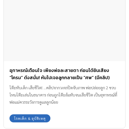
อุทาหรณ์เตือนใจ เพียงพ่อละสายตา ก่อนได้ยินเสียง
“โครม” ดังสนั่น! หันไปเจอลูกกลายเป็น “ศพ” (มีคลิป)
โต๊ะทับเด็ก เสียชีวิต! ...คลิปจากวงจรปิดจับภาพ พ่อปล่อยลูก 2 ขวบ
โหนโต๊ะเล่นในธนาคาร ก่อนถูกโต๊ะล้มทับจนเสียชีวิต เป็นอุทาหรณ์ที่
พ่อแม่ควรระวังการดูแลลูกน้อย
โรคเด็ก & อุบัติเหตุ