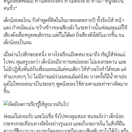
หนูเกลียดพ่อแม่ ทำไมต้องบังคับ ทำไมต้องอาย ทำไม? หนูจะเป็น
คนชั่ว”
เด็กน้อยตะโกน รัวคำพูดที่ติดในใจมาตลอดหลายปี ทั้งร้องไห้ หน้า
แดง กำหมัดแน่น ขว้างข้าวของเสียงดัง ในระหว่างนั้นพ่อและแม่ก็ใช้
เสียงดังเพื่อหยุดพฤติกรรม แต่ก็ไม่ได้ผล ยิ่งเสียงดังใส่กันมากขึ้น จน
เด็กน้อยเป็นลม
เมื่อผ่านไปสักระยะหนึ่ง ทางโรงเรียนมีจดหมายมาถึง เชิญให้พ่อแม่
ไปพบ คุณครูบอกว่า เด็กน้อยมีอาการเหม่อลอย ไม่มองกระดาน และ
ไม่มีปฏิสัมพันธ์กับเพื่อนเลยแม้แต่คนเดียว ให้ทำอะไรทำได้หมด แต่
ทำแบบจบๆ ไป ไม่มีอารมณ์ร่วมเลยแม้แต่น้อย บางครั้งก็มีน้ำตาเอ่อ
แต่ไม่ไหลออกมาเป็นระยะๆ พูดน้อยลง ใช้สายตาและท่าทางคิดมาก
ขึ้น
พ่อแม่ไม่ยอมรับ และไม่เชื่อ จึงไปพบคุณหมอ หมอแจ้งว่า เด็กน้อย
กระทบกระเทือนทางจิตใจอย่างรุนแรง และเก็บกดภายใน ในสิ่งที่ฝืน
ความรู้สึกมานาน จนระเบิดออกมาเหมือนคนเสียสติ เขาไม่ได้บ้า หรือ