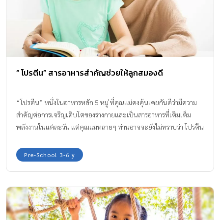
“ โปรตีน” สารอาหารสำคัญช่วยให้ลูกสมองดี
“โปรตีน” หนึ่งในอาหารหลัก 5 หมู่ ที่คุณแม่คงคุ้นเคยกันดีว่ามีความ
สำคัญต่อการเจริญเติบโตของร่างกายและเป็นสารอาหารที่เติมเต็ม
พลังงานในแต่ละวัน แต่คุณแม่หลายๆ ท่านอาจจะยังไม่ทราบว่า โปรตีน
นั้นยังจำเป็นและสำคัญต่อพัฒนาการและการทำงานของระบบประสาท
และสมองของเด็กๆ อีกด้วย โดยเฉพาะเด็กในวัย 5-12 ปี
Pre-School 3-6 y