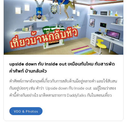
upside down กับ inside out เหมือนกันไหม กับสารพัด
คำศัพท์ บ้านกลับหัว
คำศัพท์ภาษาอังกฤษที่เกี่ยวกับการสลับด้านมีอยู่หลายคำ และใช้สับสน
กันอยู่บ่อยๆ เช่น คำว่า Upside down กับ Inside out แม่รู้ไหมว่าสอง
คำนี้ต่างกันอย่างไร มาติดตามรายการ DaddyTalks กันในตอนเที่ยว
บ้านกลับหัว กันเลย
VDO & Photos