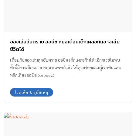
ของเล่นอันตราย ออบีซ หมอเตือนเด็กเผลอกินอาจเสีย
ชีวิตได้
เตือนภัยของเล่นสุดอันตราย ออบีซ เด็กเผลอกินได้ เอ็กซเรย์ไม่พบ
ทั้งนี้มีการเตือนมาจากกุมารแพทย์แล้ว ให้คุณพ่อคุณแม่รู้เท่าทันและ
หลีกเลี่ยง ออบีซ (orbeez)
โรคเด็ก & อุบัติเหตุ