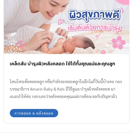
เคล็ดลับ บำรุงผิวหลังคลอด ใช้ได้ทั้งคุณแม่และคุณลูก
ไหนใครเพิ่งคลอดลูก หรือกำลังจะคลอดลูกในอีกไม่กี่วันนี้บ้างคะ กอง
บรรณาธิการ Amarin Baby & Kids มีวิธีดูแล บำรุงผิวหลังคลอด มา
แนะนำให้ค่ะ บอกเลยว่าหลังคลอดคุณแม่อาจต้องเจอกับปัญหาผิว
แห้ง ผิวหมองคล้ำ ผิวหย่อนคล้อยจากการยืดขยายไว้ตอนท้อง แต่ไม่
ต้องกังวลนะคะ ทุกอย่างแก้ไขได้ แล้วคุณแม่จะกลับมามีผิวสวยใส
การคลอด & หลังคลอด
สุขภาพผิวดีอีกครั้งค่ะ