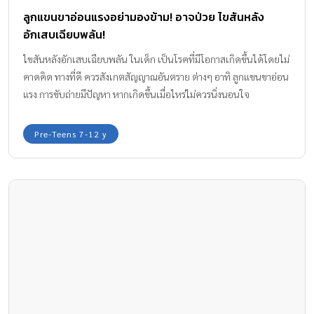
ลูกแขนขาอ่อนแรงอย่ามองข้าม! อาจป่วย ไขสันหลัง
อักเสบเฉียบพลัน!
ไขสันหลังอักเสบเฉียบพลัน ในเด็ก เป็นโรคที่มีโอกาสเกิดขึ้นได้โดยไม่
คาดคิด ทางที่ดี ควรสังเกตสัญญาณอันตราย ต่างๆ อาทิ ลูกแขนขาอ่อน
แรง การขับถ่ายมีปัญหา หากเกิดขึ้นเมื่อไหร่ไม่ควรนิ่งนอนใจ
Pre-Teens 7-12 y