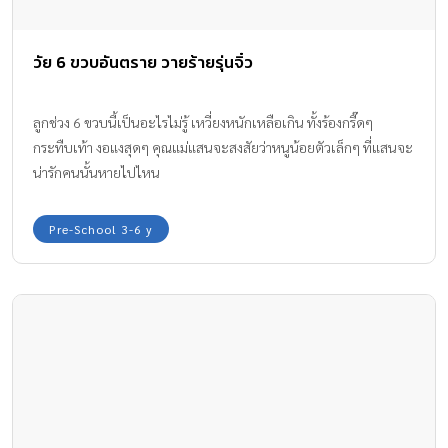
วัย 6 ขวบอันตราย วายร้ายรุ่นจิ๋ว
ลูกช่วง 6 ขวบนี้เป็นอะไรไม่รู้ เหวี่ยงหนักเหลือเกิน ทั้งร้องกรี๊ดๆ
กระทืบเท้า งอแงสุดๆ คุณแม่แสนจะสงสัยว่าหนูน้อยตัวเล็กๆ ที่แสนจะ
น่ารักคนนั้นหายไปไหน
Pre-School 3-6 y