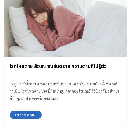
นิศา ราอินทร์ (เบญ่า) ด.ญ.ลันตา ชัยสุภา (ต๊ะตา) ด.ช.ณชยันต์ เทพ
สาร (คิดดี) ด.ช.ยูซูเกะ สึรูโมโตะ (Yusuke) ด.ช.ธีรัตม์ […]
โรคใหลตาย สัญญาณอันตราย ความตายที่ไม่รู้ตัว
เหตุการณ์ที่พระเอกหนุ่มเสียชีวิตขณะนอนหลับ หลายฝ่ายตั้งข้อสงสัย
ว่าเป็น โรคใหลตาย โรคนี้มีสาเหตุมาจากอะไรและมีวิธีป้องกันอย่างไร
มีข้อมูลมาฝากคุณพ่อคุณแม่ค่ะ
สุขภาพพ่อแม่