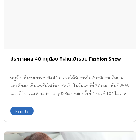
ประกาศผล 40 หนูน้อย ที่ผ่านเข้ารอบ Fashion Show
หนูน้อยที่ผ่านเข้ารอบทั้ง 40 คน จะได้รับการติดต่อกลับจากทีมงาน
และต้องมาเดินแฟชั่นโชว์รอบสุดท้ายในวันเสาร์ที่ 27 กุมภาพันธ์ 2559
ณ เวทีกิจกรรม Amarin Baby & Kids Fair ครั้งที่ 7 ฮอลล์ 106 ไบเทค
บางนา รายชื่อหนูน้อยที่เข้ารอบกิจกรรม Fashion Show ด.ญ.ศศิธารา
วาติ (แพรวา) ด.ช.อาฮอน แกนด์ชอง (อาฮอน) ด.ญ.อชิรญา จุณณ
Family
ทัศน์ (เบลล์) ด.ช.ธนพงศ์ ประภาศิริสุลี (กั๊พ) ด.ช.ปรินทร์ ปูควนัช (ปริ๊
นซ์) ด.ช.ปริญ ศิริเมธานณ (ปินปิน) ด.ช.จิรัฎฐ์ อินทรสวรรค์ (แกรมมี่)
ด.ญ.เอริชา มเล็คเซค (เอริชา) ด.ช.ธนาวิน ธรรมสุธน (นาวิน) ด.ญ.นลิน
ชญา อุ่นมีศิลป์ (นาน่า) ด.ช.ปัณณพัฒน์ ประกอบเสียง (โนมา) ด.ญ.ญา