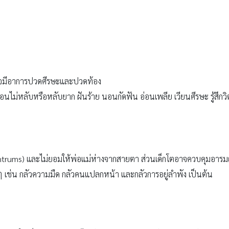
งอาจมีอาการปวดศีรษะและปวดท้อง
ม่หลับหรือหลับยาก ฝันร้าย นอนกัดฟัน อ่อนเพลีย เวียนศีรษะ รู้สึกวิต
antrums) และไม่ยอมให้พ่อแม่ห่างจากสายตา ส่วนเด็กโตอาจควบคุมอารมณ์ไม่ไ
ๆ เช่น กลัวความมืด กลัวคนแปลกหน้า และกลัวการอยู่ลำพัง เป็นต้น