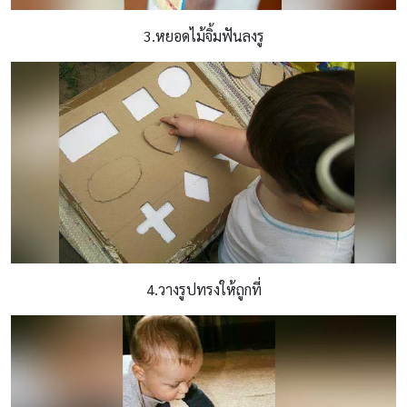
3.หยอดไม้จิ้มฟันลงรู
4.วางรูปทรงให้ถูกที่