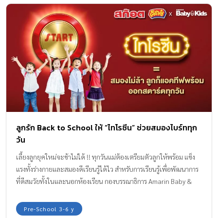
ลูกรัก Back to School ให้ “ไทโรซีน” ช่วยสมองไบร์ททุก
วัน
เลี้ยงลูกยุคใหม่จะช้าไม่ได้ !! ทุกวันแม่ต้องเตรียมตัวลูกให้พร้อม แข็ง
แรงทั้งร่างกายและสมองดีเรียนรู้ได้ไว สำหรับการเรียนรู้เพื่อพัฒนาการ
ที่ดีสมวัยทั้งในและนอกห้องเรียน กองบรรณาธิการ Amarin Baby &
Kids มีตัวช่วยสำหรับเด็กวัยเรียนให้พร้อมสตาร์ตออกไปเรียน ไปทำ
กิจกรรมสนุกนอกบ้านได้อย่างสดใส มาแนะนำให้ค่ะ นี่เลย “สก๊อต
Pre-School 3-6 y
คิตซ์ซุปไก่สกัด” ที่มี “ไทโรซีน” ช่วยบำรุงร่างกายและสมอง