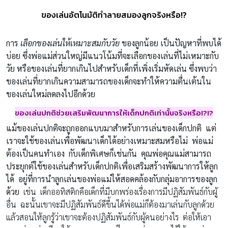
ของเล่นอัตโนมัติทำลายสมองลูกจริงหรือ!?
การ
เลือกของเล่นให้เหมาะสมกับวัย
ของลูกน้อย เป็นปัญหาที่พบได้
บ่อย ซึ่งพ่อแม่ส่วนใหญ่มีแนวโน้มที่จะเลือกของเล่นที่ไม่เหมาะกับ
วัย หรือของเล่นที่ยากเกินไปสำหรับเด็กที่เพิ่งเริ่มหัดเล่น ซึ่งพบว่า
ของเล่นที่ยากเกินความสามารถของเด็กจะทำให้ความตื่นเต้นใน
ของเล่นใหม่ลดลงไปอีกด้วย
ของเล่นปกติช่วยเสริมพัฒนาการให้เด็กปกติเท่านั้นจริงหรือ
!?!?
แม้ของเล่นปกติจะถูกออกแบบมาสำหรับการเล่นของเด็กปกติ แต่
เราจะใช้ของเล่นเพื่อพัฒนาเด็กได้อย่างเหมาะสมหรือไม่ พ่อแม่
ต้องเป็นคนทำเอง กับเด็กพิเศษก็เช่นกัน คุณพ่อคุณแม่สามารถ
ประยุกต์ใช้ของเล่นสำหรับเด็กปกติเพื่อเสริมสร้างพัฒนาการให้ลูก
ได้ อยู่ที่การนำลูกเล่นของพ่อแม่ให้สอดคล้องกับกลุ่มอาการของลูก
ด้วย
เช่น เด็กออทิสติกคือเด็กที่มีบกพร่องเรื่องการมีปฏิสัมพันธ์กับผู้
อื่น ฉะนั้นเขาจะมีปฏิสัมพันธ์ดีขึ้นได้พ่อแม่ก็ต้องมาเล่นกับลูกด้วย
แล้วสอนให้ลูกรู้ว่าเขาจะต้องปฏิสัมพันธ์กับผู้คนอย่างไร ต่อให้เอา