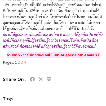
แล้ว เพราะในเมืองก็ไม่มีต้นกล้วยให้ตัดแล้ว ก็จะมีของเล่นสมัยใหม่
ที่เป็นระบบอัตโนมัติขึ้นมาแทนที่มากขึ้น ขึ้นอยู่กับว่าพ่อแม่จะใช้
โอกาสตรงนั้นสอนลูกได้อย่างไร โทรศัพท์มือถือก็เป็นระบบอัตโนมัติ
คุณพ่อคุณแม่ก็ใช้สอนลูกได้ แต่เราต้องใช้อย่างเหมาะสม ไม่ปล่อย
ให้ลูกเล่นจนติดหรือเล่นจนส่งผลกระทบกับการใช้ชีวิตประจำวัน
อยากให้ลูกฉลาด พ่อแม่ต้องฉลาดก่อน หากอยากให้ลูกคิดเป็น แต่ตัว
เองไม่คิดเลย ลูกก็ไม่รู้จะเรียนรู้จากใคร พ่อแม่จึงต้องคิดเป็น ต้อง
สร้างสรรค์ ต้องต่อยอดได้ แล้วลูกจะเรียนรู้จากวิธีคิดของพ่อแม่
อ่านต่อ >> “วิธีเลือกของเล่นให้เหมาะกับลูกแต่ละวัย” คลิกหน้า 2
Pages:
1
2
3
4
Share On :
Tags