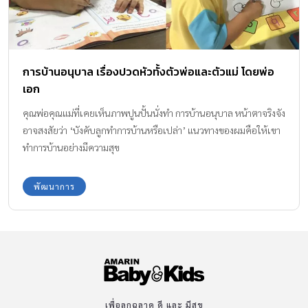
การบ้านอนุบาล เรื่องปวดหัวทั้งตัวพ่อและตัวแม่ โดยพ่อ
เอก
คุณพ่อคุณแม่ที่เคยเห็นภาพปูนปั้นนั่งทำ การบ้านอนุบาล หน้าตาจริงจัง
อาจสงสัยว่า ‘บังคับลูกทำการบ้านหรือเปล่า’ แนวทางของผมคือให้เขา
ทำการบ้านอย่างมีความสุข
พัฒนาการ
เพื่อลูกฉลาด ดี และ มีสุข