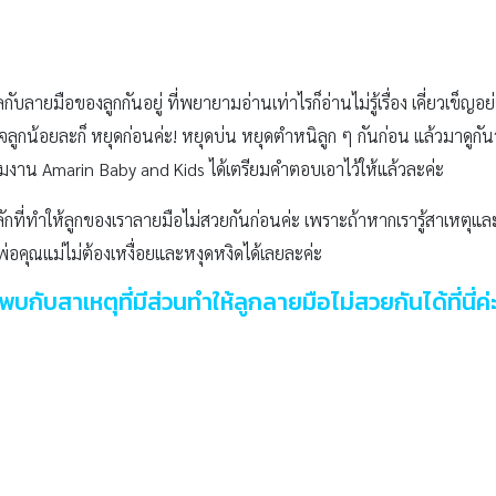
ายมือของลูกกันอยู่ ที่พยายามอ่านเท่าไรก็อ่านไม่รู้เรื่อง เคี่ยวเข็ญอ
อใจลูกน้อยละก็ หยุดก่อนค่ะ! หยุดบ่น หยุดตำหนิลูก ๆ กันก่อน แล้วมาดูกั
้ทีมงาน Amarin Baby and Kids ได้เตรียมคำตอบเอาไว้ให้แล้วละค่ะ
ลักที่ทำให้ลูกของเราลายมือไม่สวยกันก่อนค่ะ เพราะถ้าหากเรารู้สาเหตุและแ
่อคุณแม่ไม่ต้องเหงื่อยและหงุดหงิดได้เลยละค่ะ
พบกับสาเหตุที่มีส่วนทำให้ลูกลายมือไม่สวยกันได้ที่นี่ค่