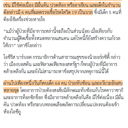
เช่น มีไข้ต่อเนื่อง มีผื่นคัน ปวดท้อง หรืออาเจียน และเด็กในจำนวน
ดังกล่าวมี 6 คนที่ผลตรวจเชื้อโรคโควิด 19 เป็นบวก
ซึ่งมีเด็ก 5 คนที่
ต้องใช้เครื่องช่วยหายใจ
“แม้ว่าผู้ป่วยที่มีอาการเหล่านี้จะถือเป็นส่วนน้อย เมื่อเทียบกับ
จำนวนผู้ติดเชื้อทั้งหมดหลายแสนคน แต่โรคนี้ก็ยังสร้างความกังวล
ให้เรา” บลาซิโอกล่าว
โอซีริส บาร์บอต กรรมาธิการด้านสาธารณสุขของนิวยอร์กซิตี้ กล่าว
ว่า เมืองบอสตัน และฟิลาเดเฟียของสหรัฐฯ ก็พบผู้ป่วยที่มีอาการ
คล้ายคลึงกัน และยังไม่สามารถหาข้อสรุปจากเหตุการณ์นี้ได้
ผ่านไปเพียงหนึ่งวันก็พบเด็ก 64 คน ป่วยทับซ้อน และอวัยวะอักเสบ
หลายจุด
โดยอาการป่วยต้องสงสัยมีลักษณะทับซ้อนกับโรคคาวาซากิ
และอาการท็อกซิกช็อก ซึ่งมีอาการคล้ายคลึงกันคือ มีไข้ต่อเนื่อง มีผื่น
คัน ปวดท้อง หรือระบบหลอดเลือดเกิดการเปลี่ยนแปลงจนต้องเข้า
ห้องไอซียู