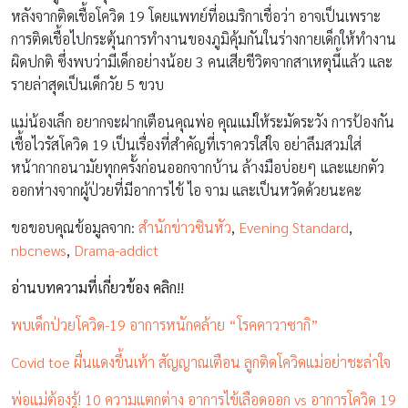
หลังจากติดเชื้อโควิด 19 โดยแพทย์ที่อเมริกาเชื่อว่า อาจเป็นเพราะ
การติดเชื้อไปกระตุ้นการทำงานของภูมิคุ้มกันในร่างกายเด็กให้ทำงาน
ผิดปกติ ซึ่งพบว่ามีเด็กอย่างน้อย 3 คนเสียชีวิตจากสาเหตุนี้แล้ว และ
รายล่าสุดเป็นเด็กวัย 5 ขวบ
แม่น้องเล็ก อยากจะฝากเตือนคุณพ่อ คุณแม่ให้ระมัดระวัง การป้องกัน
เชื้อไวรัสโควิด 19 เป็นเรื่องที่สำคัญที่เราควรใส่ใจ อย่าลึมสวมใส่
หน้ากากอนามัยทุกครั้งก่อนออกจากบ้าน ล้างมือบ่อยๆ และแยกตัว
ออกห่างจากผู้ป่วยที่มีอาการไข้ ไอ จาม และเป็นหวัดด้วยนะคะ
ขอขอบคุณข้อมูลจาก:
สำนักข่าวซินหัว
,
Evening Standard
,
nbcnews
,
Drama-addict
อ่านบทความที่เกี่ยวข้อง คลิก!!
พบเด็กป่วยโควิด-19 อาการหนักคล้าย “โรคคาวาซากิ”
Covid toe ผื่นแดงขึ้นเท้า สัญญาณเตือน ลูกติดโควิดแม่อย่าชะล่าใจ
พ่อแม่ต้องรู้! 10 ความแตกต่าง อาการไข้เลือดออก vs อาการโควิด 19