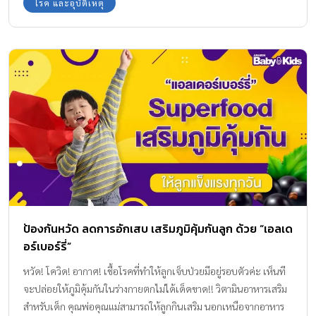
โรค และอุบัติเหตุ
ป้องกันหวัด ลดการอักเสบ เสริมภูมิคุ้มกันลูก ด้วย “เอลเด
อร์เบอร์รี่”
หวัด! โควิด! อากาศ! เชื้อโรคที่ทำให้ลูกเจ็บป่วยมีอยู่รอบตัวค่ะ เห็นที
จะปล่อยให้ภูมิคุ้มกันในร่างกายตกไม่ได้เด็ดขาด!! วิตามินอาหารเสริม
สำหรับเด็ก คุณพ่อคุณแม่สามารถให้ลูกกินเสริม นอกเหนือจากอาหาร