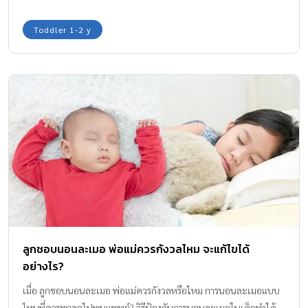
มื้อหลักได้นะคะ กองบรรณาธิการ Amamrin Baby & Kids มีนี่จ๊ะ
วิตามินเสริมภูมิคุ้มกัน ที่สกัดจากผลไม้มหัศจรรย์ “เอลเดอร์เบอร์รี่
Toddler 1-2 y
Elderberry” มาแนะนำให้ค่ะ
ลูกชอบนอนละเมอ พ่อแม่ควรกังวลไหม จะแก้ไขได้
อย่างไร?
เมื่อ ลูกชอบนอนละเมอ พ่อแม่ควรกังวลหรือไหม การนอนละเมอแบบ
ไหนที่ควรพาลูกไปพบแพทย์? วิธีป้องกันการนอนละเมอในเด็กทำได้