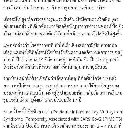
โรคอักเสบหลายระบบในเด็กสามารถสะท้อนอาการของโรคอื่นๆ ที่มี
การอักเสบ เช่น โรคคาวาซากิ และกลุ่มอาการคล้ายสารพิษ
เด็กจะมีไข้สูง ท้องร่วงอย่างรุนแรง ผื่นคัน มักมีตาแดงหรือเยื่อบุตา
อักเสบ แต่ส่วนที่เกี่ยวข้องมากที่สุดคือปัญหาการทำงานของหัวใจ ซึ่ง
ทำงานผิดปกติ จนแพทย์ต้องให้ยาเพื่อรักษาความดันโลหิตให้สูงขึ้น
แพทย์กล่าวว่า โรคคาวาซากิ ทำให้เด็กเสี่ยงต่อการมีปัญหาหลอด
เลือด และทำให้เกิดโรคหัวใจก่อนวัยอันควร และลักษณะอาการของผู้
ป่วยที่เป็นโรคโควิด 19 ก็มีความคล้ายคลึงกัน ซึ่งเป็นปรากฏการณ์
ใหม่ของโรคดังกล่าวที่พบว่าจะเกิดขึ้นในกลุ่มคนอายุยังน้อย
จากก่อนหน้านี้ที่เราเชื่อกันว่าเด็กส่วนใหญ่ที่ติดเชื้อโควิด 19 แล้ว
อาการจะไม่ค่อยรุนแรง เพราะส่วนมากจะหายเองได้จากข้อมูลของ
ประเทศจีน แต่ตอนนี้ทางฝั่งยุโรป และอเมริกา กลับเกิดอาการอักเสบ
รุนแรงในเด็กอายุตั้งแต่ 5 ขวบไปจนถึง 17 ปี
ขณะนี้โรคนี้มีชื่อชั่วคราวว่า Pediatric Inflammatory Multisystem
Syndrome- Temporally Associated with SARS-CoV2 (PIMS-TS)
จากข้อมูลในปัจจุบัน พบว่าเด็กจะเกิดอาการประมาณ 2 – 4 สัปดาห์