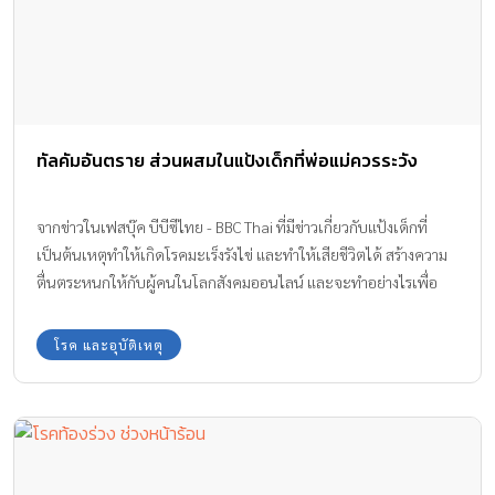
ทัลคัมอันตราย ส่วนผสมในแป้งเด็กที่พ่อแม่ควรระวัง
จากข่าวในเฟสบุ๊ค บีบีซีไทย - BBC Thai ที่มีข่าวเกี่ยวกับแป้งเด็กที่
เป็นต้นเหตุทำให้เกิดโรคมะเร็งรังไข่ และทำให้เสียชีวิตได้ สร้างความ
ตื่นตระหนกให้กับผู้คนในโลกสังคมออนไลน์ และจะทำอย่างไรเพื่อ
หลีกเลี่ยงไม่ให้ลูกน้อยมีความเสี่ยงจากอันตรายดังกล่าว Amarin Baby
& Kids มีคำตอบ
โรค และอุบัติเหตุ