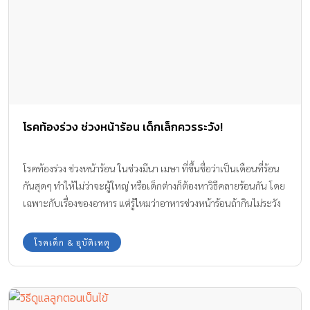
โรคท้องร่วง ช่วงหน้าร้อน เด็กเล็กควรระวัง!
โรคท้องร่วง ช่วงหน้าร้อน ในช่วงมีนา เมษา ที่ขึ้นชื่อว่าเป็นเดือนที่ร้อน
กันสุดๆ ทำให้ไม่ว่าจะผู้ใหญ่ หรือเด็กต่างก็ต้องหาวิธีคลายร้อนกัน โดย
เฉพาะกับเรื่องของอาหาร แต่รู้ไหมว่าอาหารช่วงหน้าร้อนถ้ากินไม่ระวัง
เสี่ยงท้องร่วงได้นะ ทีมงาน Amarin Baby & Kids จะมาชวนพ่อแม่เฝ้า
ระวังสุขภาพลูกจากโรคท้องร่วง ที่เชื้อแบคทีเรียตัวการมักปนเปื้อนมา
โรคเด็ก & อุบัติเหตุ
กับอาหารและน้ำดื่ม