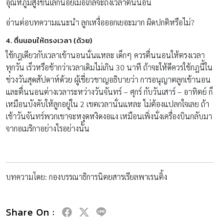
อุณหภูมิสูงขึ้นเล็กน้อยเมื่อใกล้จะถึงเวลาตื่นนอน
อ่านต่อบทความแนะนำ ลูกเหงื่อออกเยอะมาก ผิดปกติหรือไม่?
4. ตื่นนอนให้ตรงเวลา (ด้วย)
ใช้กฎเดียวกับเวลาเข้านอนนั่นแหละ เด็กๆ ควรตื่นนอนให้ตรงเวลา
ทุกวัน เร็วหรือช้ากว่าเวลาเดิมไม่เกิน 30 นาที ถ้าจะให้ดีควรใช้กฎนี้ใน
ช่วงวันสุดสัปดาห์ด้วย ผู้เชี่ยวชาญอธิบายว่า การอนุญาตลูกเข้านอน
และตื่นนอนต่างเวลาระหว่างวันจันทร์ – ศุกร์ กับวันเสาร์ – อาทิตย์ ก็
เหมือนบังคับให้ลูกอยู่ใน 2 เขตเวลานั่นแหละ ไม่ต้องแปลกใจเลย ถ้า
เช้าวันจันทร์พวกเขาจะหงุดหงิดงอแง เหมือนเพิ่งนั่งเครื่องบินกลับมา
จากอเมริกาอย่างไรอย่างนั้น
บทความโดย: กองบรรณาธิการนิตยสารเรียลพาเรนติ้ง
Share On :