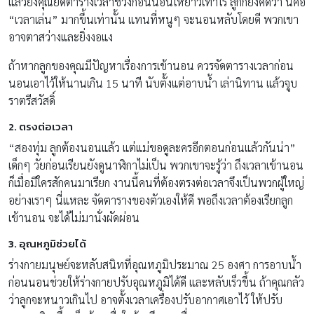
แล้วยิ่งคุณยืดตารางเวลาช่วงก่อนนอนให้ยาวเท่าไร ลูกก็ยิ่งคิดว่า นี่คือ
“เวลาเล่น” มากขึ้นเท่านั้น แทนที่หนูๆ จะนอนหลับโดยดี พวกเขา
อาจตาสว่างและยิ่งงอแง
ถ้าหากลูกของคุณมีปัญหาเรื่องการเข้านอน ควรจัดตารางเวลาก่อน
นอนเอาไว้ให้นานเกิน 15 นาที นับตั้งแต่อาบน้ำ เล่านิทาน แล้วจูบ
ราตรีสวัสดิ์
2. ตรงต่อเวลา
“สองทุ่ม ลูกต้องนอนแล้ว แต่แม่ขอดูละครอีกตอนก่อนแล้วกันน่า”
เด็กๆ วัยก่อนเรียนยังดูนาฬิกาไม่เป็น พวกเขาจะรู้ว่า ถึงเวลาเข้านอน
ก็เมื่อมีใครสักคนมาเรียก งานนี้คนที่ต้องตรงต่อเวลาจึงเป็นพวกผู้ใหญ่
อย่างเราๆ นี่แหละ จัดตารางของตัวเองให้ดี พอถึงเวลาต้องเรียกลูก
เข้านอน จะได้ไม่มานั่งผัดผ่อน
3. อุณหภูมิช่วยได้
ร่างกายมนุษย์จะหลับสนิทที่อุณหภูมิประมาณ 25 องศา การอาบน้ำ
ก่อนนอนช่วยให้ร่างกายปรับอุณหภูมิได้ดี และหลับเร็วขึ้น ถ้าคุณกลัว
ว่าลูกจะหนาวเกินไป อาจตั้งเวลาเครื่องปรับอากาศเอาไว้ ให้ปรับ