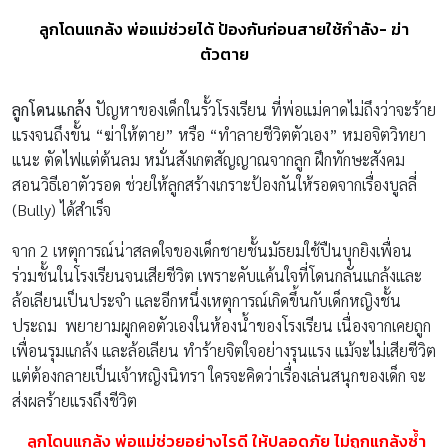
ลูกโดนแกล้ง พ่อแม่ช่วยได้ ป้องกันก่อนสายใช้กำลัง- ฆ่า
ตัวตาย
ลูกโดนแกล้ง
ปัญหาของเด็กในรั้วโรงเรียน ที่พ่อแม่คาดไม่ถึงว่าจะร้าย
แรงจนถึงขั้น “ฆ่าให้ตาย” หรือ “ทำลายชีวิตตัวเอง” หมอจิตวิทยา
แนะ ตัดไฟแต่ต้นลม หมั่นสังเกตสัญญาณจากลูก ฝึกทักษะสังคม
สอนวิธีเอาตัวรอด ช่วยให้ลูกสร้างเกราะป้องกันให้รอดจากเรื่องบูลลี่
(Bully) ได้สำเร็จ
จาก 2 เหตุการณ์น่าสลดใจของเด็กชายชั้นมัธยมใช้ปืนบุกยิงเพื่อน
ร่วมชั้นในโรงเรียนจนเสียชีวิต เพราะคับแค้นใจที่โดนกลั่นแกล้งและ
ล้อเลียนเป็นประจำ และอีกหนึ่งเหตุการณ์เกิดขึ้นกับเด็กหญิงชั้น
ประถม พยายามผูกคอตัวเองในห้องน้ำของโรงเรียน เนื่องจากเคยถูก
เพื่อนรุมแกล้ง และล้อเลียน ทำร้ายจิตใจอย่างรุนแรง แม้จะไม่เสียชีวิต
แต่ต้องกลายเป็นเจ้าหญิงนิทรา ใครจะคิดว่าเรื่องเล่นสนุกของเด็ก จะ
ส่งผลร้ายแรงถึงชีวิต
ลูกโดนแกล้ง พ่อแม่ช่วยอย่างไรดี ให้ปลอดภัย ไม่ถูกแกล้งซ้ำ