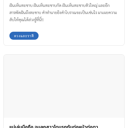
ฝันเห็นตะขาบ ฝันเห็นตะขาบกัด ฝันเห็นตะขาบตัวใหญ่ และอีก
สารพัดฝันถึงตะขาบ คำทำนายอิงคำโบราณจะเป็นเช่นไร มาเผยความ
ลับให้คุณได้ล่วงรู้ที่นี่!!
ดวงและราศี
แม่เล่นมือถือ จนลูกสาวโดนรถทับต่อหน้าต่อตา