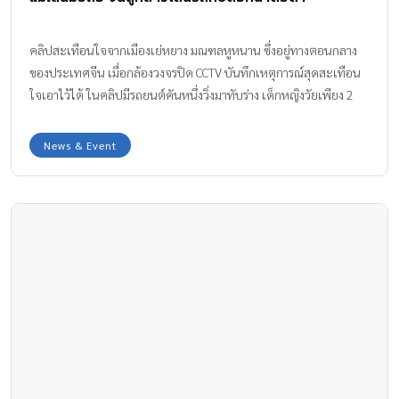
คลิปสะเทือนใจจากเมืองเย่หยาง มณฑลหูหนาน ซึ่งอยู่ทางตอนกลาง
ของประเทศจีน เมื่อกล้องวงจรปิด CCTV บันทึกเหตุการณ์สุดสะเทือน
ใจเอาไว้ได้ ในคลิปมีรถยนต์คันหนึ่งวิ่งมาทับร่าง เด็กหญิงวัยเพียง 2
ขวบ จนเสียชีวิต โดยก่อนหน้านั้น แม่เล่นมือถือ และปล่อยลูกน้อยเดิน
นำ
News & Event