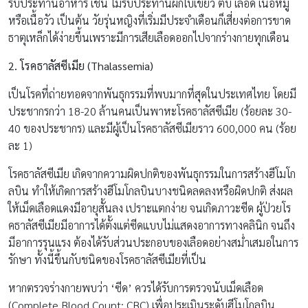
รับประทานอาหาร เช่น ไม่รับประทานผักใบเขียว ตับ เลือด เนื้อหมู
หรือเนื้อวัว เป็นต้น วัยรุ่นหญิงที่เริ่มมีประจำเดือนก็เสี่ยงต่อการขาด
ธาตุเหล็กได้ง่ายขึ้นเพราะมีการเสียเลือดออกไปจากร่างกายทุกเดือน
2. โรคธาลัสซีเมีย (Thalassemia)
เป็นโรคที่ถ่ายทอดจากพันธุกรรมที่พบมากที่สุดในประเทศไทย โดยมี
ประชากรกว่า 18-20 ล้านคนเป็นพาหะโรคธาลัสซีเมีย (ร้อยละ 30-
40 ของประชากร) และมีผู้เป็นโรคธาลัสซีเมียราว 600,000 คน (ร้อย
ละ 1)
โรคธาลัสซีเมีย เกิดจากความผิดปกติของพันธุกรรมในการสร้างฮีโมโก
ลบิน ทำให้เกิดการสร้างฮีโมโกลบินบางชนิดลดลงหรือผิดปกติ ส่งผล
ให้เม็ดเลือดแดงมีอายุสั้นลง เปราะแตกง่าย จนเกิดภาวะซีด ผู้ป่วยโร
คธาลัสซีเมียมีอาการได้ตั้งแต่ซีดแบบไม่แสดงอาการทางคลินิก จนถึง
มีอาการรุนแรง ต้องได้รับส่วนประกอบของเลือดอย่างสม่ำเสมอในการ
รักษา ทั้งนี้ขึ้นกับชนิดของโรคธาลัสซีเมียที่เป็น
หากตรวจร่างกายพบว่า ‘ซีด’ ควรได้รับการตรวจนับเม็ดเลือด
(Complete Blood Count; CBC) เพื่อประเมินระดับฮีโมโกลบิน