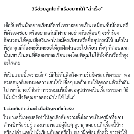
วิธีช่วยลูกโตทำเรื่องยากให้ “สำเร็จ”
เด็กวัยทวีนมักอยากเรียนกีตาร์เพราะอยากเป็นเหมือนกับนักดนตรี
ที่ตัวเองชอบ หรืออยากเล่นกีฬาบางอย่างกับเพื่อนๆ จะร่ำร้อง
อ้อนวอนให้คุณเสียเงินพาไปสมัครเรียนหรือซื้ออุปกรณ์ให้ แล้วใน
ที่สุด คุณก็ต้องคะยั้นคะยอให้ลูกฝึกฝนและไปเรียน ทั้งๆ ที่ตอนแรก
นั้นเขาเป็นคนที่คิดอยากจะเรียนเองโดยที่คุณไม่ได้บังคับหรือชักจูง
อะไรเลย
ที่เป็นแบบนี้เพราะเด็กๆ มักไม่ทันคิดถึงความรับผิดชอบที่ตามมา พอ
หมดสนุกก็เลยหมดความสนใจไปดื้อๆ แต่ถ้ายอมให้ลูกถอนตัวเร็วเกิน
ไป เขาก็อาจเข้าใจว่าการยอมแพ้เมื่อเจออุปสรรคเป็นเรื่องธรรมดา วิธี
โน้มน้าวใจที่คุณอาจลองนำไปใช้ ได้แก่
1. ช่วยกันคิดว่าอะไรคือปัญหาที่แท้จริง
ในบางครั้งเหตุผลที่ทำให้ลูกเลิกล้มความตั้งใจอาจเป็นครูฝึกที่ชอบ
ตำหนิหรือข่มขู่ ลองถามพ่อแม่คู่อื่นๆ ดูว่าลูกเคยบ่นถึงเรื่องนี้บ้าง
หรือเปล่า และไปนั่งเรียนกับลูกหรือไปดูเขาฝึกซ้อมสักครั้ง การทำให้