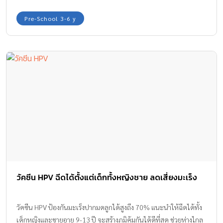
Pre-School 3-6 y
วัคซีน HPV ฉีดได้ตั้งแต่เด็กทั้งหญิงชาย ลดเสี่ยงมะเร็ง
วัคซีน HPV ป้องกันมะเร็งปากมดลูกได้สูงถึง 70% แนะนำให้ฉีดได้ทั้ง
เด็กหญิงและชายอายุ 9-13 ปี จะสร้างภูมิคุ้มกันได้ดีที่สุด ช่วยห่างไกล