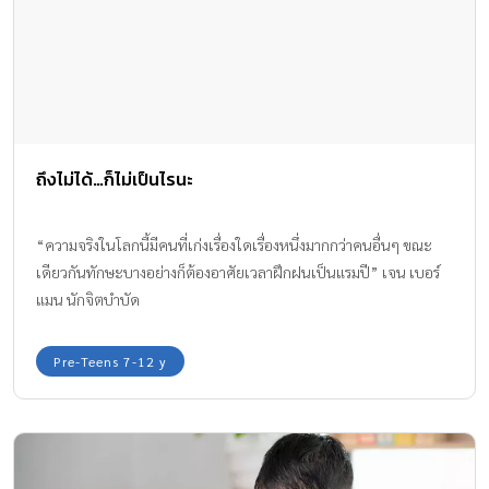
ถึงไม่ได้…ก็ไม่เป็นไรนะ
“ความจริงในโลกนี้มีคนที่เก่งเรื่องใดเรื่องหนึ่งมากกว่าคนอื่นๆ ขณะ
เดียวกันทักษะบางอย่างก็ต้องอาศัยเวลาฝึกฝนเป็นแรมปี” เจน เบอร์
แมน นักจิตบำบัด
Pre-Teens 7-12 y