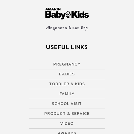
เพื่อลูกฉลาด ดี และ มีสุข
USEFUL LINKS
PREGNANCY
BABIES
TODDLER & KIDS
FAMILY
SCHOOL VISIT
PRODUCT & SERVICE
VIDEO
AWARDS