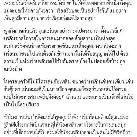
เพราะยังเคร่งเครียดกับการระวังรักษาไม่ให้ตัวเองตกจากที่หนึ่ง ถึงคุณ
แม่จะบอกให้คลายกังวลว่า “เรื่องเรียนจะเป็นอย่างไรก็ได้ แม่อยาก
เห็นลูกมีความสุขมากกว่าเรียนเก่งแต่ไร้ความสุข”
พูดถึงการเล่นแล้ว คุณแม่บอกอย่างตรงไปตรงมาว่า
ตั้งแต่เล็กๆ
เพลินขาดโอกาสในการเล่นมาตลอด ด้วยความเป็นห่วงลูก
ครอบครัวค่อนข้างเข้มงวดกวดขันและเลี้ยงดูอย่างปกป้องมาก
เพื่อนมาชวนไปเล่นด้วยกันข้างนอก ก็ไม่ได้รับอนุญาตให้ไป ด้วย
ความเป็นห่วงว่าเพลินจะได้รับอันตรายบ้าง ไม่ปลอดภัยบ้าง ถูก
แกล้งบ้าง
ในครอบครัวก็ไม่มีใครเล่นกับเพลิน ขนาดว่าเพลินเล่นคนเดียว เล่น
กับตุ๊กตา เล่นสมมติเป็นนางเงือก คุณแม่ก็จะดุว่าเธอเล่นไร้สาระ
เล่นไม่เหมาะสม เพลินจึงค่อยๆ เลิกเล่น และกลายเป็นเด็กที่เล่นไม่
เป็นไปโดยปริยาย
ชั่วโมงการเล่นบำบัดและได้พูดคุย รับฟัง ปรับทัศนคติ แม้คุณแม่จะ
รู้สึกเสียใจมากที่เป็นสาเหตุให้น้องเพลินขาดโอกาสในการเล่นสนุก
อย่างที่เด็กควรจะได้รับ ส่งผลให้น้องเพลินกลายเป็นคนไม่มีชีวิตชีวา