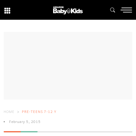
HOME
PRE-TEENS 7-12 Y
February 5, 2015