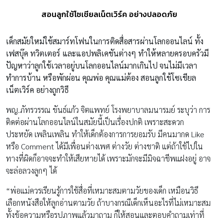
สอนลูกใช้โซเชียลเน็ตเวิร์ค อย่างปลอดภัย
เด็กสมัยใหม่ใช้สมาร์ทโฟนในการติดสื่อสารผ่านโลกออนไลน์ ทั้ง
เฟสบุ๊ค ทวิตเตอร์ และแอปพลิเคชันต่างๆ ทำให้หลายครอบครัวมี
ปัญหาว่าลูกใช้เวลาอยู่บนโลกออนไลน์มากเกินไป จนไม่มีเวลา
ทำการบ้าน หรือพักผ่อน คุณพ่อ คุณแม่ต้อง สอนลูกใช้โซเชียล
เน็ตเวิร์ค อย่างถูกวิธี
พญ.ภัทรวรรณ ขันธ์แก้ว จิตแพทย์ โรงพยาบาลมนารมย์ ระบุว่า การ
ติดต่อผ่านโลกออนไลน์ในสมัยนี้เป็นเรื่องปกติ เพราะสะดวก
ประหยัด เพลินเพลิน ทำให้เด็กต้องการการยอมรับ มีคนมากด Like
หรือ Comment ได้มีเพื่อนต่างเพศ ต่างวัย ต่างชาติ แต่ถ้าใช้ไปใน
ทางที่ผิดก็อาจจะทำให้เสียหายได้ เพราะมักจะมีมิจฉาชีพแฝงอยู่ อาจ
จะล่อลวงลูกๆ ได้
“พ่อแม่ควรเรียนรู้การใช้สื่อที่เหมาะสมตามวัยของเด็ก เหมือนวิธี
เลือกหนังสือให้ลูกอ่านตามวัย ถ้าบางกรณีเด็กเห็นอะไรที่ไม่เหมาะสม
ทั้งข้อความหรือรูปภาพแล้วมาถาม ก็ให้สอนและตอบคำถามเท่าที่