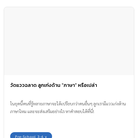
วัดแววฉลาด ลูกเก่งด้าน “ภาษา” หรือเปล่า
ในยุคนี้คนที่รู้หลายภาษาจะได้เปรียบกว่าคนอื่นๆ ลูกเรามีแววเก่งด้าน
ภาษาไหม และจะส่งเสริมอย่างไร หาคำตอบได้ที่นี่!
Pre-School 3-6 y