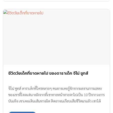
ชีวิตวัยเด็กที่ขาดหายไป ของดาราเด็ก จีโน่ ชูทส์
จีโน่ ชูทส์ ดาราเด็กที่ใครหลายๆ คนอาจเคยรู้จักจากผลงานการแสดง
ของเขาที่โดดเด่น หลังจากที่เขาหายหน้าหายตาไปเป็น 10 ปีจากวงการ
บันเทิง เขาเคยเดินเส้นทางผิด ติดยาจนเกือบเสียชีวิตมาแล้ว เขาได้
ถ่ายทอด ชีวิตวัยเด็กที่ขาดหายไป ในตอนที่เขาเป็นดารา ซึ่งส่งผลต่อ