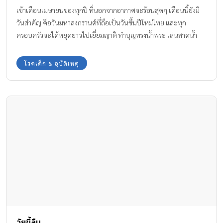
เข้าเดือนเมษายนของทุกปี ที่นอกจากอากาศจะร้อนสุดๆ เดือนนี้ยังมี
วันสำคัญ คือวันมหาสงกรานต์ที่ถือเป็นวันขึ้นปีใหม่ไทย และทุก
ครอบครัวจะได้หยุดยาวไปเยี่ยมญาติ ทำบุญทรงน้ำพระ เล่นสาดน้ำ
สงกรานต์ แต่อย่าสนุกเพลินจนลืมระวังสุขภาพ ทีมงาน Amarin Baby
& Kids มี โรคที่มาพร้อมกับการเล่นน้ำสงกรานต์ มาฝากพ่อแม่ให้ได้ระ
โรคเด็ก & อุบัติเหตุ
วังเด็กๆ กันค่ะ
วัยขี้ลืม