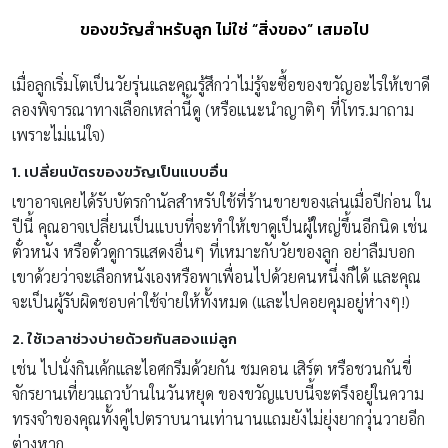
ของขวัญสำหรับลูก ไม่ใช่ “สิ่งของ” เสมอไป
เมื่อลูกเริ่มโตเป็นวัยรุ่นและคุณรู้สึกว่าไม่รู้จะซื้อของขวัญอะไรให้เขาดี
ลองพิจารณาทางเลือกเหล่านี้ดู (หรือแนะนำญาติๆ ที่โทร.มาถาม
เพราะไม่แน่ใจ)
1. เปลี่ยนบัตรของขวัญเป็นแบบอื่น
เขาอาจเคยได้รับบัตรกำนัลสำหรับใช้ที่ร้านขายของเล่นเมื่อปีก่อน ใน
ปีนี้ คุณอาจเปลี่ยนเป็นแบบที่จะทำให้เขาดูเป็นผู้ใหญ่ขึ้นอีกนิด เช่น
ตั๋วหนัง หรือตั๋วดูการแสดงอื่นๆ ที่เหมาะกับวัยของลูก อย่าลืมบอก
เขาด้วยว่าจะเลือกหนังเองหรือพาเพื่อนไปด้วยคนหนึ่งก็ได้ และคุณ
จะเป็นผู้รับผิดชอบค่าใช้จ่ายให้ทั้งหมด (และไปคอยคุมอยู่ห่างๆ!)
2. ใช้เวลาช่วงบ่ายด้วยกันสองแม่ลูก
เช่น ไปนั่งกินเค้กและไอศกรีมด้วยกัน ชมคอน เสิร์ต หรือชวนกันขี่
จักรยานเที่ยวแถวบ้านในวันหยุด ของขวัญแบบนี้จะตรึงอยู่ในความ
ทรงจำของคุณทั้งคู่ไปตราบนานเท่านานแถมยังไม่ยุ่งยากวุ่นวายอีก
ต่างหาก