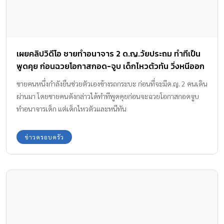
Pre-Teens 7-12 y
อุทาหรณ์ แคะหู จนกระดูกหูชั้นกลางหลุด
คุณหมอท่านหนึ่ง ใช้ชื่อสมาชิกเฟซบุ๊ค Pattaramon Chomchumpol
ได้โพสต์ถึงอันตรายจากการแคะหู เมื่อคนไข้ แคะหู จนกระดูกชั้นกลาง
หลุด ข้อความว่า