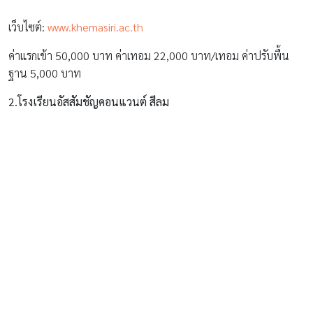
เว็บไซต์:
http://ascs.ac.th
ค่าเทอม ประมาณ 80,000 บาท/เทอม
3.โรงเรียนกรุงเทพคริสเตียน
เว็บไซต์:
www.bcc.ac.th
หลักสูตรปกติ 40,000 บาท/เทอม (ค่าแรกเข้าแล้วแต่จะบริจาค)
หลักสูตร Eng 120,000 บาท/เทอม (ค่าแรกเข้าขั้นต่ำ 100,000
บาท)
4.โรงเรียนเซนต์โยเซฟคอนแวนต์
เว็บไซต์:
www.sjc.ac.th
ค่าเทอม 70,000 บาทต่อปี
เลี้ยงลูกให้ เก่ง ดี มีสุข ไปกับเรา คลิกติดตามที่
Amarin Baby & Kids