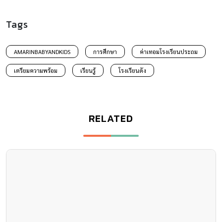
วิธีจัดการ ลูกทำของหายบ่อยๆ
โมโหไปก็เปล่าประโยชน์ ถ้ามัวแต่ตะโกนโวยวายหรือดุใส่ละก็ ลูกจะ
ไม่มีวันเล่าให้คุณฟังเลยว่าของหายไปได้อย่างไร หรือเมื่อไร มีแต่จะ
ปิดปากเงียบแน่