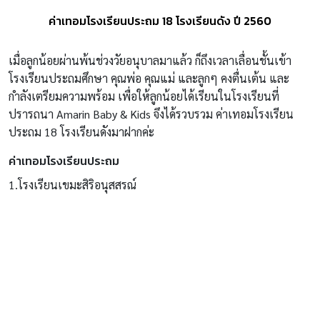
ค่าเทอมโรงเรียนประถม 18 โรงเรียนดัง ปี 2560
เมื่อลูกน้อยผ่านพ้นช่วงวัยอนุบาลมาแล้ว ก็ถึงเวลาเลื่อนชั้นเข้า
โรงเรียนประถมศึกษา คุณพ่อ คุณแม่ และลูกๆ คงตื่นเต้น และ
กำลังเตรียมความพร้อม เพื่อให้ลูกน้อยได้เรียนในโรงเรียนที่
ปรารถนา
Amarin Baby & Kids
จึงได้รวบรวม ค่าเทอมโรงเรียน
ประถม 18 โรงเรียนดังมาฝากค่ะ
ค่าเทอมโรงเรียนประถม
1.โรงเรียนเขมะสิริอนุสสรณ์
เว็บไซต์:
www.khemasiri.ac.th
ค่าแรกเข้า 50,000 บาท ค่าเทอม 22,000 บาท/เทอม ค่าปรับพื้น
ฐาน 5,000 บาท
2.โรงเรียนอัสสัมชัญคอนแวนต์ สีลม