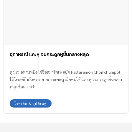
FAMILY
SCHOOL VISIT
PRODUCT & SERVICE
VIDEO
AWARDS
SUPPORT
Contact US
บริษัท เอเอ็มอี อิมเมจิเนทีฟ จำกัด
ในเครือ บริษัท อมรินทร์ คอร์เปอเรชั่นส์ จำกัด (มหาชน)
Tel : 0-2422-9999 ต่อ 4510
สนใจลงโฆษณากับเว็บไซต์ Amarin Baby&Kids
Tel : 02-422-9999 ต่อ 4775
Email :
abkofficial@amarin.co.th
Report an issue or send feedback