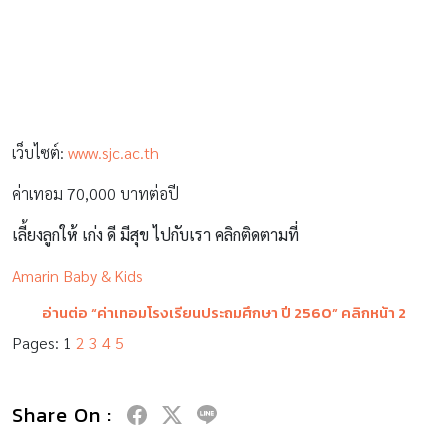
เผยคลิปวิดีโอ ชายทำอนาจาร 2 ด.ญ.วัยประถม ทำทีเป็น
พูดคุย ก่อนฉวยโอกาสกอด-จูบ เด็กไหวตัวทัน วิ่งหนีออก
มาได้
ชายคนหนึ่งกำลังยืนช่วยตัวเองข้างรถกระบะ ก่อนที่จะมีด.ญ. 2 คนเดิน
ผ่านมา โดยชายคนดังกล่าวได้ทำทีพูดคุยก่อนจะฉวยโอกาสกอดจูบ
ทำอนาจารเด็ก แต่เด็กไหวตัวและหนีทัน
ข่าวครอบครัว