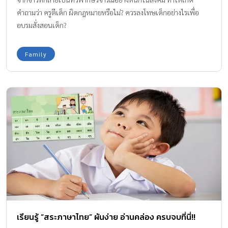
คำถามว่า ครูตีเด็ก ผิดกฎหมายหรือไม่? ควรลงโทษเด็กอย่างไรเพื่อ
อบรมสั่งสอนเด็ก?
Family
เรียนรู้ “สระภาษาไทย” ผันง่าย อ่านคล่อง ครบจบที่นี่!!