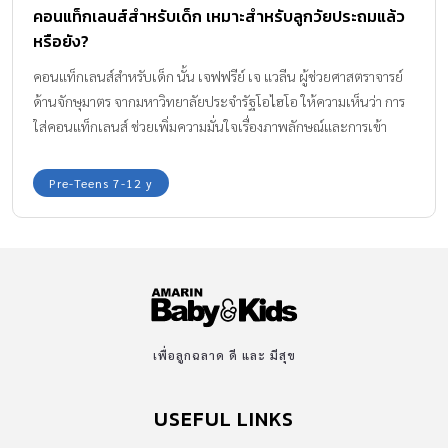
คอนแท็กเลนส์สำหรับเด็ก เหมาะสำหรับลูกวัยประถมแล้ว
หรือยัง?
คอนแท็กเลนส์สำหรับเด็ก นั้น เจฟฟรีย์ เจ แวลีน ผู้ช่วยศาสตราจารย์
ด้านจักษุมาตร จากมหาวิทยาลัยประจำรัฐโอไฮโอ ให้ความเห็นว่า การ
ใส่คอนแท็กเลนส์ ช่วยเพิ่มความมั่นใจเรื่องภาพลักษณ์และการเข้า
สังคม ให้เด็กก่อนวัยรุ่น (โดยเฉพาะเด็กผู้หญิง) และเพิ่มความคล่อง
ตัวในการเล่นกีฬาหรือทำกิจกรรมที่ต้องเคลื่อนไหวด้วย
Pre-Teens 7-12 y
เพื่อลูกฉลาด ดี และ มีสุข
USEFUL LINKS