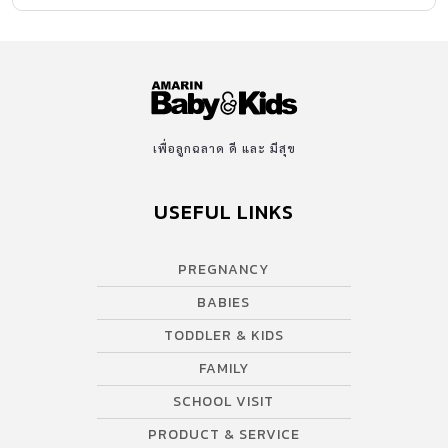
BABIES
TODDLER & KIDS
FAMILY
SCHOOL VISIT
PRODUCT & SERVICE
VIDEO
AWARDS
SUPPORT
Contact US
บริษัท เอเอ็มอี อิมเมจิเนทีฟ จำกัด
ในเครือ บริษัท อมรินทร์ คอร์เปอเรชั่นส์ จำกัด (มหาชน)
Tel : 0-2422-9999 ต่อ 4510
สนใจลงโฆษณากับเว็บไซต์ Amarin Baby&Kids