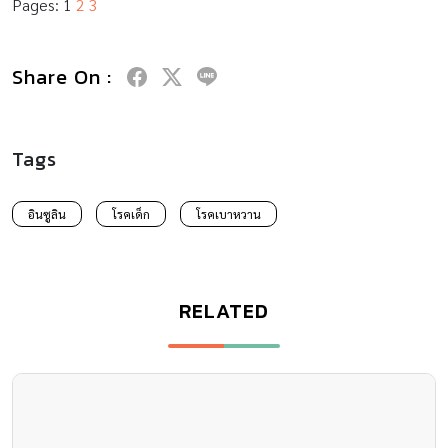
RELATED
วิธีคำนวณ ส่วนสูงเด็ก ทำได้ด้วย 2 วิธี
วิธีคำนวณ ส่วนสูงเด็ก เป็นอีกหนึ่งเรื่องที่พ่อแม่อยากรู้กันมากว่า ลูกๆ
ของตัวเองนั้นจะสูงเท่าไหร่กันนะ!? เพราะเราใน ฐานะพ่อแม่ก็คงไม่