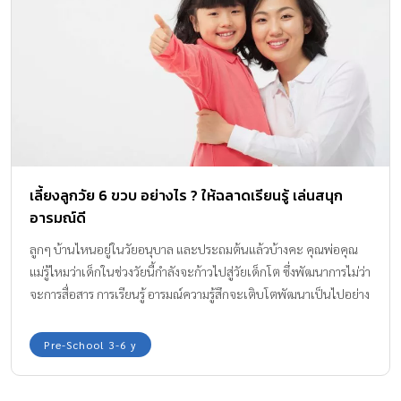
แม่รู้ไหมว่าเด็กในช่วงวัยนี้กำลังจะก้าวไปสู่วัยเด็กโต ซึ่งพัฒนาการไม่ว่า
จะการสื่อสาร การเรียนรู้ อารมณ์ความรู้สึกจะเติบโตพัฒนาเป็นไปอย่าง
ก้าวกระโดด เด็กๆ จะเริ่มเป็นตัวของตัวเองมากขึ้น ชอบอะไร ไม่ชอบ
อะไร จะบอกแสดงออกมาอย่างชัดเจน ตรงนี้แหละค่ะที่พ่อแม่ต้อง
Pre-School 3-6 y
สังเกตลูก เพื่อจะได้ส่งเสริมและสนับสนุนพวกเขาได้ถูกทางค่ะ
ลูกฉายแวว ฉลาดด้านดนตรี บ้างหรือยัง?