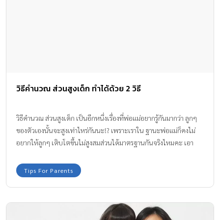
อยากให้ลูกๆ เติบโตขึ้นไม่สูงสมส่วนได้มาตรฐานกันจริงไหมคะ เอา
เป็นเราลองไปคำนวณส่วนสูงเด็กกันค่ะ ซึ่งทีม Amarin Baby & Kids มี
วิธีคำนวณอย่างง่ายๆ มาฝากกันค่ะ
Tips For Parents
เลี้ยงลูกวัย 6 ขวบ อย่างไร ? ให้ฉลาดเรียนรู้ เล่นสนุก
อารมณ์ดี
ลูกๆ บ้านไหนอยู่ในวัยอนุบาล และประถมต้นแล้วบ้างคะ คุณพ่อคุณ