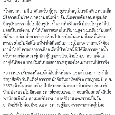
“อาการแรกเริ่มของน้องแต๊งค์คือน้ำหนักลด แขนเล็กลงมาก เราก็นึก
ว่าลูกยืดตัว วันที่แต๊งค์อาการหนักคือวันอาทิตย์ที่ 6 กรกฎาคมปี พ.ศ.
2557 เช้านั้นครอบครัวเราไปใส่บาตรกันตามปกติ แต่พอกลับมาที่
บ้านน้องนอนไม่มีแรงและหายใจหอบแรงมาก ตอนเที่ยงเลยตัดสินใจ
พาน้องแต๊งค์ไปหาหมอที่โรงพยาบาลศิริราช แต่เพราะเป็นวัน
อาทิตย์ซึ่งไม่ค่อยมีหมอเฉพาะทางอยู่ก็เลยตรวจหาสาเหตุไม่เจอ
ระหว่างนั้นน้องแต๊งค์ก็อาการทรุด ชีพจรแผ่วลงเรื่อยๆ จนกระทั่งคุณ
หมอท่านหนึ่งซึ่งเป็นแพทย์เฉพาะทางด้านโรคเบาหวานในเด็กแวะ
มาเอาของที่โรงพยาบาลพอดี นางพยาบาลจึงขอให้คุณหมอช่วยดู
อาการให้ กว่าจะรู้ว่าน้องแต๊งค์เป็นโรคเบาหวานก็ตอน 5 โมงเย็น
ตอนนั้นน้องอยู่ในสภาพขาดน้ำอย่างรุนแรง คุณหมอจึงส่งน้องเข้า
ห้องฉุกเฉิน น้องแต๊งค์ต้องใช้น้ำเกลือถึง 8 ขวดเพื่อกำจัดความเป็นก
รดออกจากกระแสเลือด จากนั้นคุณหมอถึงจะให้อินซูลินเข้าไปรักษา
เพื่อลดระดับน้ำตาลให้ต่ำลงได้ ซึ่งน้ำตาลตอนที่น้องแต๊งค์เจาะครั้ง
แรกสูงกว่าคนปกติถึง 6 เท่า อาการในตอนนั้นถือว่าอันตรายมาก
ครับ”
หลังจากนั้นน้องแต๊งค์กิ้วก็ได้รับการรักษาตามคำแนะนำของคุณหมอ