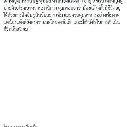
เด็กหญิงภัทรานิษฐ์ พุ่มนิล หรือน้องแต๊งค์กิ้ว อายุ
9 ขวบ
เด็กหญิงผู้
ป่วยด้วยโรคเบาหวานมาปีกว่า คุณพ่อบอกว่าน้องแต๊งค์กิ้วมีชีวิตอยู่
ได้ด้วยการฉีดอินซูลินวันละ 4 เข็ม และควบคุมอาหารอย่างเข้มงวด
แต่น้องแต๊งค์ยังคงความสดใสของวัยเด็ก และมีกำลังใจในการดำเนิน
ชีวิตเต็มเปี่ยม
โรคเบาหวานในเด็ก
“โรคเบาหวานมี 2 ชนิดครับ ผู้สูงอายุส่วนใหญ่เป็นชนิดที่ 2 ส่วน
เด็ก
มีโอกาสเป็นโรคเบาหวานชนิดที่
1 อันเนื่องจากตับอ่อนหยุดผลิต
อินซูลินถาวร
เมื่อไม่มีอินซูลิน น้ำตาลที่บริโภคเข้าไปจะไม่ถูกนำไป
ย่อยเป็นพลังงาน ทำให้เกิดการสะสมในปริมาณสูง ขณะเดียวกันเซลล์
ที่ต้องการย่อยน้ำตาลก็จะเปลี่ยนไปย่อยไขมันแทน ซึ่งผลที่ได้จาก
การย่อยไขมันคือคีโตนที่ทำให้เลือดมีสภาวะเป็นกรด ร่างกายจึงต้อง
เอาน้ำไปขับกรดออกจากเลือด เด็กที่ป่วยโรคนี้จึงได้มีสภาวะขาดน้ำ
ครับ”
คุณพ่อเอนก พุ่มนิล
ผู้มีลูกสาวป่วยด้วยโรคเบาหวานตั้งแต่
อายุได้เพียง 8 ขวบเริ่มต้นบอกเล่าสาเหตุของโรคเบาหวานให้เราฟัง