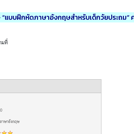
> “แบบฝึกหัดภาษาอังกฤษสำหรับเด็กวัยประถม” ค
ามที่
20
ดภาษาอังกฤษ