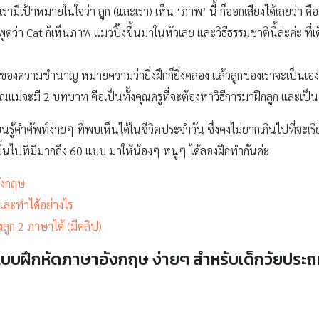
รามีเป้าหมายในใจว่า ลูก (และเรา) เห็น ‘ภาพ’ นี้ ก็ออกเสียงได้เลยว่า คื
ดว่า Cat ก็เห็นภาพ แมวปิ๊งขึ้นมาในหัวเลย และวิธีธรรมชาตินี้ล่ะค่ะ ที่เ
ของความชำนาญ หมายความว่ายิ่งฝึกก็ยิ่งคล่อง แล้วลูกของเราจะเป็นเอง
แม่จะมี 2 บทบาท คือเป็นทั้งคุณครูที่จะต้องหาวิธีการมาฝึกลูก และเป็นทั้ง
ยนรู้คำศัพท์ง่ายๆ ที่พบเห็นได้ในชีวิตประจำวัน ซึ่งคงไม่ยากเกินไปที่จะเรี
้นไปที่มีมากถึง 60 แบบ มาให้น้องๆ หนูๆ ได้ลองฝึกทำกันค่ะ
อังกฤษ
 และทำได้อย่างไร
ลูก 2 ภาษาได้ (มีคลิป)
บบฝึกหัดภาษาอังกฤษ ง่ายๆ สำหรับเด็กวัยประ