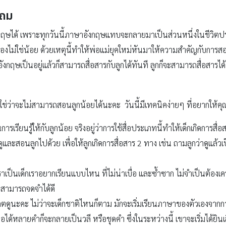
ะถม
กฤษได้ เพราะทุกวันนี้ภาษาอังกฤษแทบจะกลายมาเป็นส่วนหนึ่งในชีวิตประ
ัวเองไม่ใช่น้อย ด้วยเหตุนี้ทำให้พ่อแม่ยุคใหม่หันมาให้ความสำคัญกับการส
กฤษเป็นอยู่แล้วก็สามารถสื่อสารกับลูกได้ทันที ลูกก็จะสามารถสื่อสารได
 ใช่ว่าจะไม่สามารถสอนลูกน้อยได้นะคะ วันนี้มีเทคนิคง่ายๆ ที่อยากให้ค
การเรียนรู้ให้กับลูกน้อย จริงอยู่ว่าการใช้สื่อประเภทนี้ทำให้เด็กเกิดการสื
ูและสอนลูกไปด้วย เพื่อให้ลูกเกิดการสื่อสาร 2 ทาง เช่น ถามลูกว่าดูแล้ว
าเป็นเด็กเราอยากเรียนแบบไหน ที่ไม่น่าเบื่อ และซ้ำซาก ไม่จำเป็นต้องเคร
็กสามารถจดจำได้ดี
งเกตดูนะคะ ไม่ว่าจะเด็กชาติไหนก็ตาม มักจะเริ่มเรียนภาษาของตัวเองจากก
ด้หลายคำก็จะกลายเป็นวลี หรือชุดคำ ซึ่งในระหว่างนี้ เขาจะเริ่มได้ยินเ