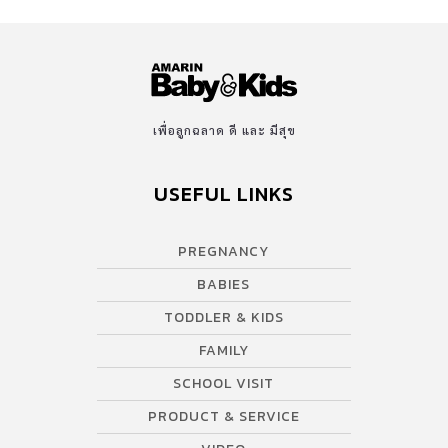
Service) โดยบริการให้คำปรึกษาเชิงกลยุทธ์นี้มาจากแนวคิดของทั้ง 2
บริษัท ไอพีจี มีเดียแบรนด์ส และ TikTok ที่ต้องการเป็นผู้นำและผู้ริเริ่ม
ผลักดันให้แบรนด์ใช้ความคิดสร้างสรรค์จากผู้ผลิตเนื้อหาหรือครีเอ
เตอร์ ในการสร้างสรรค์เนื้อหาเพื่อเชื่อมแบรนด์กับวัฒนธรรมที่เกิดขึ้น
บนแพลตฟอร์มออนไลน์ จนนำไปสู่การสร้างศูนย์กลางวัฒนธรรมของ
เพื่อลูกฉลาด ดี และ มีสุข
ชุมชน บนแพลตฟอร์มออนไลน์อย่างแท้จริง ซึ่งจะส่งผลดีในเชิงธุรกิจ
แบบออร์แกนิคให้กับแบรนด์อย่างมีประสิทธิภาพ โดย TikTok จะให้คำ
USEFUL LINKS
ปรึกษาและข้อมูลเชิงลึกแก่ไอพีจี มีเดียแบรนด์ส เพื่อใช้สร้างกลยุทธ์
ทางการตลาดแก่แบรนด์ที่เป็นลูกค้ากับทางเอเยนซี่ และให้มั่นใจว่าครี
เอเตอร์และเนื้อหาที่แบรนด์ได้จัดทำขึ้น เชื่อมโยงและสอดคล้องกับ
PREGNANCY
วัฒนธรรมบนสังคมออนไลน์อย่างสร้างสรรค์ ดร. ธราภุช จารุวัฒนะ
BABIES
ประธานเจ้าหน้าที่บริหารของไอพีจี มีเดียแบรนด์ส ประเทศไทย กล่าว
ว่า […]
TODDLER & KIDS
FAMILY
SCHOOL VISIT
PRODUCT & SERVICE