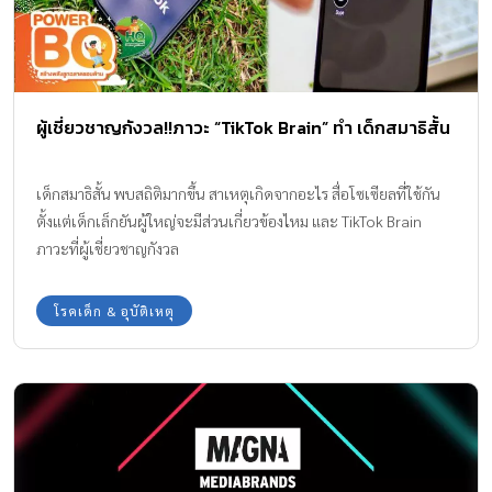
ผู้เชี่ยวชาญกังวล!!ภาวะ “TikTok Brain” ทำ เด็กสมาธิสั้น
เด็กสมาธิสั้น พบสถิติมากขึ้น สาเหตุเกิดจากอะไร สื่อโซเซียลที่ใช้กัน
ตั้งแต่เด็กเล็กยันผู้ใหญ่จะมีส่วนเกี่ยวข้องไหม และ TikTok Brain
ภาวะที่ผู้เชี่ยวชาญกังวล
โรคเด็ก & อุบัติเหตุ