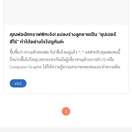
คุณพ่อนักกราฟฟิกเจ๋ง! แปลงร่างลูกชายเป็น “ซุปเปอร์
ฮีโร่” ทำได้อย่างไรไปดูกันค่ะ
ขึ้นชื่อว่า ความรักของพ่อ ก็น่าชื่นใจอยู่แล้ว ^_^ แต่สำหรับคุณพ่อคนนี้
ยิ่งน่าปลื้มไปใหญ่ เพราะเขาเป็นถึงผู้เชี่ยวชาญด้านการทำ CG หรือ
Computer Graphic ได้ใช้ความรู้ความสามารถของตนเอง ทำความฝัน
ของลูกที่อยากเป็น “ซุปเปอร์ฮีโร่” ให้เป็นจริงได้!! คุณพ่อ Daniel เป็น
นักทำคอมพิวเตอร์กราฟฟิกให้กับ DreamWorks สตูดิโอยักษ์ใหญ่ใน
VDO
สหรัฐฯ เขาทำคลิปวิดีโอที่กำลังโด่งดังไปในยูทูปในขณะนี้ โดยเริ่มจาก
วิดีโอชื่อ “Action Movie Kid” ซึ่งเป็นการตัดต่อกราฟฟิกให้ลูกชาย
ของเขาเป็น “ซุปเปอร์ฮีโร่” หรือตัวละครดังๆ จากเรื่อง Star Wars,
1
Batman และ Iron Man ซึ่งในขณะนี้ “Action Movie Kid : Volume
1” มียอดชมกว่า 20 ล้านวิวแล้ว และคาดว่า จะมีเพิ่มขึ้นอย่างต่อเนื่อง
ยังไม่พอ! คุณพ่อผู้มากความสามารถรายนี้ ยังทำ “Action Movie Kid: