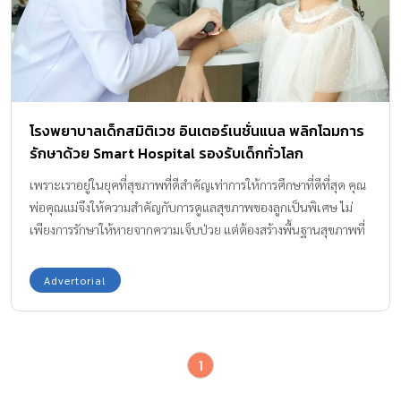
โรงพยาบาลเด็กสมิติเวช อินเตอร์เนชั่นแนล พลิกโฉมการ
รักษาด้วย Smart Hospital รองรับเด็กทั่วโลก
เพราะเราอยู่ในยุคที่สุขภาพที่ดีสำคัญเท่าการให้การศึกษาที่ดีที่สุด คุณ
พ่อคุณแม่จึงให้ความสำคัญกับการดูแลสุขภาพของลูกเป็นพิเศษ ไม่
เพียงการรักษาให้หายจากความเจ็บป่วย แต่ต้องสร้างพื้นฐานสุขภาพที่
ดี การวินิจฉัยและรักษาอาการเจ็บป่วยอย่างดีที่สุด ความรู้เกี่ยวกับการ
ดูแลสุขภาพเด็กอย่างยั่งยืน เพื่อให้ลูกกลับมาแข็งแรงโดยเร็ว พร้อม
Advertorial
เรียนรู้และทำกิจกรรมต่างๆ สมวัย โรงพยาบาลสมิติเวชจึงเดินหน้าเต็ม
ตัวจัดตั้ง โรงพยาบาลเด็กสมิติเวช อินเตอร์เนชั่นแนล เพื่อรองรับการ
ดูแลสุขภาพเด็กยุคใหม่ ด้วยศักยภาพของ Smart Hospital ครบวงจร
1
ที่พลิกโฉมการรักษาการเจ็บป่วยทุกรูปแบบ โดยแพทย์ผู้เชี่ยวชาญ
เฉพาะทางโรคเด็กมากกว่า 100 ท่าน ไม่ว่าจะเป็นโรคทั่วไปที่เด็กป่วย