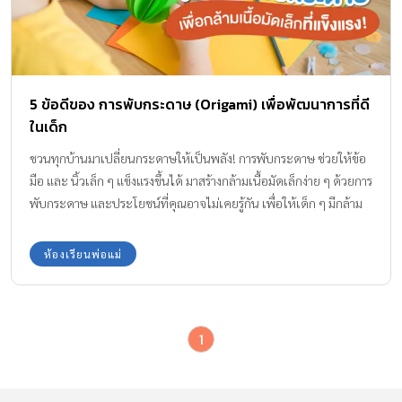
5 ข้อดีของ การพับกระดาษ (Origami) เพื่อพัฒนาการที่ดี
ในเด็ก
ชวนทุกบ้านมาเปลี่ยนกระดาษให้เป็นพลัง! การพับกระดาษ ช่วยให้ข้อ
มือ และ นิ้วเล็ก ๆ แข็งแรงขึ้นได้ มาสร้างกล้ามเนื้อมัดเล็กง่าย ๆ ด้วยการ
พับกระดาษ และประโยชน์ที่คุณอาจไม่เคยรู้กัน เพื่อให้เด็ก ๆ มีกล้าม
เนื้อมัดเล็กที่แข็งแรง เชื่อว่าทุกบ้านอยากให้ลูกช่วยเหลือตัวเองง่าย ๆ
ได้เอง ทั้งหยิบจับสิ่งของ ช่วยงานบ้านได้ด้วยตัวเอง พ่อแม่ช่วยลูกได้
ห้องเรียนพ่อแม่
ด้วยการนั่งล้อมวง หยิบกระดาษมาหนึ่งแผ่น แล้วชวนเด็ก ๆ มาสนุกไป
ด้วยกัน 5 ข้อดีของ การพับกระดาษ 1. พัฒนากล้ามเนื้อมัดเล็กอย่าง
ตรงจุด ด้วยลักษณะของกิจกรรมทั้ง การพับ การรีดขอบกระดาษ และ
1
การค่อย ๆ จับเพื่อประคองกระดาษชิ้นเล็ก ๆ จะช่วยให้เด็ก ๆได้ฝึก
ความแข็งแรงของนิ้วมือ และ ข้อมือ เป็นการเล่นง่าย ๆ ที่สามารถนั่ง
ล้อมวงเล่นได้ทั้งครอบครัว สำหรับเด็กการสร้างกล้ามเนื้อมัดเล็กจะเป็น