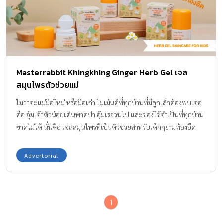
Masterrabbit Khingkhing Ginger Herb Gel เจล
สมุนไพรตัวช่วยแม่
ไม่ว่าจะแม่มือใหม่ หรือมือเก๋า โมเม้นต์ที่ทุกบ้านที่มีลูกเล็กต้องพบเจอ
คือ อุ้มเจ้าตัวน้อยเดินพาดบ่า อุ้มเรอวนไป และของใช้จำเป็นที่ทุกบ้าน
ขาดไม่ได้ นั่นคือ เจลสมุนไพรที่เป็นตัวช่วยสำหรับเด็กๆยามท้องอืด
และมีคุณสมบัติที่เหมาะกับความเป็นผู้ช่วยแม่ มีดีอย่างไรบ้าง มาดูกัน
ค่ะ Masterrabbit Khingkhing Ginger Herb Gel (มาสเตอร์แรบบิท
Advertorial
ขิงขิงจิงเจอร์เฮิร์บเจล) เจลทาบำรุงผิวสำหรับเด็กสูตรอ่อนโยน ที่มีส่วน
ผสมจากสารสกัดธรรมชาติ หรือสมุนไพรออร์แกนิกหลากหลายชนิด ทั้ง
มหาหิงค์ ขิง ว่านหางจระเข้ เปปเปอร์มิ้นต์ ฯลฯ เรียกได้ว่าเป็นการรวม
1
ตัวของส่วนผสม ที่ช่วยสร้างความรู้สึกสบายตัว สบายใจให้ลูกน้อย ส่วน
ผสมและสารสกัดจากธรรมชาติ คุณสมบัติของตัวช่วยที่ดี นอกจากที่จะ