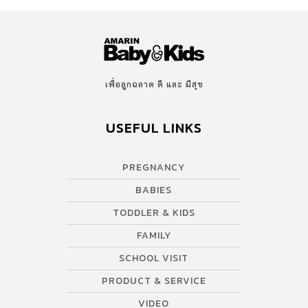
ช่วยให้เด็กๆสบายท้อง สบายพุงแล้ว ยังทำให้แม่ๆสบายใจ สบายจมูก
ไปด้วย เพราะเจลสมุนไพรให้ความรู้สึกสดชื่น ไม่เหนียวเหนอะหนะ
และสบายผิว นั่นก็เพราะมีส่วนผสมของน้ำมันสกัดจากส้มและตะไคร้
ที่ช่วยทำให้รู้สึกผิวของลูกน้อยสดชื่นผ่อนคลาย สามารถทาได้บ่อยครั้ง
หรือทาหลังจากลูกรับประทานนมเสร็จแล้ว ก่อนจะจับพาดบ่าเพื่อเรอ
เพื่อลูกฉลาด ดี และ มีสุข
จะเป็นตัวช่วยที่ดีในการให้เด็กๆขับลมในท้อง รวมถึงให้พวกเขาหลับ
สบายหากทาก่อนนอน ด้วยความหอมของสมุนไพรที่อัดแน่น จะให้จมูก
USEFUL LINKS
ของพวกเขาโล่ง หลับสบายอีกด้วย และมั่นใจได้เพราะเจลสมุนไพร
Masterrabbit Khingkhing Ginger Herb Gel มีส่วนประกอบที่ทำมา
จากธรรมชาติล้วนๆ […]
PREGNANCY
BABIES
TODDLER & KIDS
FAMILY
SCHOOL VISIT
PRODUCT & SERVICE
VIDEO