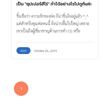
เป็น “ซุปเปอร์ฮีโร่” ทำได้อย่างไรไปดูกันค่ะ
ขึ้นชื่อว่า ความรักของพ่อ ก็น่าชื่นใจอยู่แล้ว ^_^
แต่สำหรับคุณพ่อคนนี้ ยิ่งน่าปลื้มไปใหญ่ เพราะ
เขาเป็นถึงผู้เชี่ยวชาญด้านการทำ CG หรือ
Computer Graphic ได้ใช้ความรู้ความสามารถของ
ตนเอง ทำความฝันของลูกที่อยากเป็น “ซุปเปอร์
VDO
October 26, 2015
ฮีโร่” ให้เป็นจริงได้!! คุณพ่อ Daniel เป็นนักทำ
คอมพิวเตอร์กราฟฟิกให้กับ DreamWorks สตูดิโอ
ยักษ์ใหญ่ในสหรัฐฯ เขาทำคลิปวิดีโอที่กำลังโด่งดัง
ไปในยูทูปในขณะนี้ โดยเริ่มจากวิดีโอชื่อ “Action
Movie Kid” ซึ่งเป็นการตัดต่อกราฟฟิกให้ลูกชาย
1
ของเขาเป็น “ซุปเปอร์ฮีโร่” หรือตัวละครดังๆ จาก
เรื่อง Star Wars, Batman และ Iron Man ซึ่งใน
ขณะนี้ “Action Movie Kid : Volume 1” มียอด