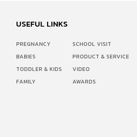
ชมกว่า 20 ล้านวิวแล้ว และคาดว่า จะมีเพิ่มขึ้น
อย่างต่อเนื่อง ยังไม่พอ! คุณพ่อผู้มากความสามารถ
รายนี้ ยังทำ “Action Movie Kid: Volume 2” ออก
USEFUL LINKS
มา […]
PREGNANCY
SCHOOL VISIT
BABIES
PRODUCT & SERVICE
TODDLER & KIDS
VIDEO
FAMILY
AWARDS