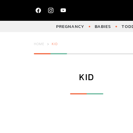
PREGNANCY
BABIES
TODD
HOME
KID
KID