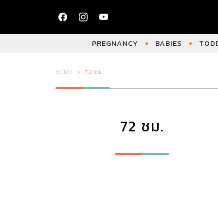
PREGNANCY
BABIES
TODD
HOME
72 ชม.
72 ชม.