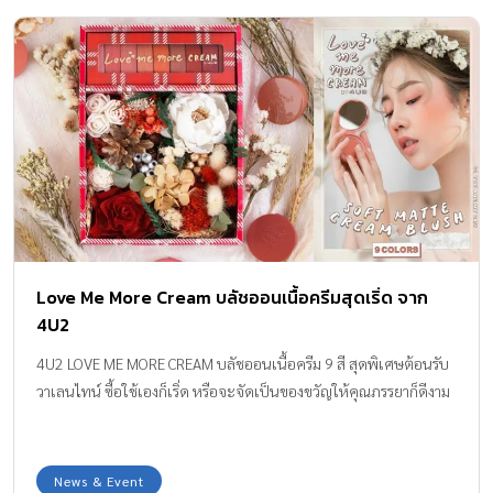
Love Me More Cream บลัชออนเนื้อครีมสุดเริ่ด จาก
4U2
4U2 LOVE ME MORE CREAM บลัชออนเนื้อครีม 9 สี สุดพิเศษต้อนรับ
วาเลนไทน์ ซื้อใช้เองก็เริ่ด หรือจะจัดเป็นของขวัญให้คุณภรรยาก็ดีงาม
News & Event