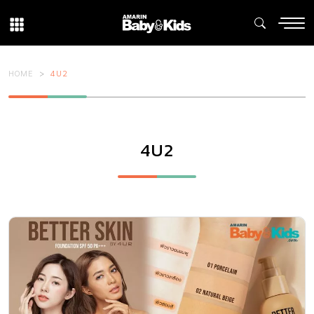
HOME
4U2
4U2