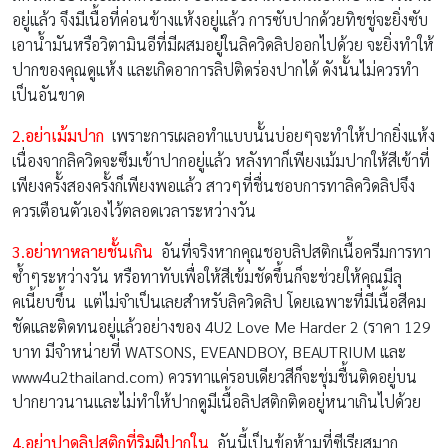
อยู่แล้ว จึงมีเนื้อที่ค่อนข้างแห้งอยู่แล้ว การซับปากด้วยทิชชู่จะยิ่งซับ
เอาน้ำมันหรือวิตามินอีที่มีผสมอยู่ในลิควิดลิปออกไปด้วย จะยิ่งทำให้
ปากของคุณดูแห้ง และเกิดอาการลิปติดร่องปากได้ ดังนั้นไม่ควรทำ
เป็นอันขาด
2.
อย่าเม้มปาก
เพราะการเผลอทำแบบนั้นบ่อยๆจะทำให้ปากยิ่งแห้ง
เนื่องจากลิควิดจะซึมเข้าปากอยู่แล้ว หลังทาก็เพียงเม้มปากให้สีเข้าที่
เพียงครั้งสองครั้งก็เพียงพอแล้ว สาวๆที่ชื่นชอบการทาลิควิดลิปจึง
ควรเตือนตัวเองไว้ตลอดเวลาระหว่างวัน
3.
อย่าทาหลายชั้นเกิน
อันที่จริงหากคุณชอบลิปสติกเนื้อครีมการทา
ซ้ำๆระหว่างวัน หรือทาทับเพื่อให้สีเข้มชัดขึ้นก็จะช่วยให้คุณมีลุ
คเนี้ยบขึ้น แต่ไม่จำเป็นเลยสำหรับลิควิดลิป โดยเฉพาะที่มีเนื้อสีคม
ชัดและติดทนอยู่แล้วอย่างของ 4U2 Love Me Harder 2 (ราคา 129
บาท มีจำหน่ายที่ WATSONS, EVEANDBOY, BEAUTRIUM และ
www4u2thailand.com) ควรทาแค่รอบเดียวสีก็จะชุ่มชื้นติดอยู่บน
ปากยาวนานและไม่ทำให้ปากดูมีเนื้อลิปสติกติดอยู่หนาเกินไปด้วย
4.
อย่าปาดลิปสติกที่ริมฝีปากใน
อันนี้เป็นข้อห้ามที่ซีเรียสมาก