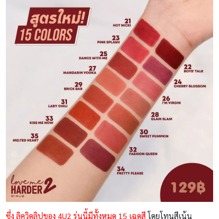
ซึ่ง ลิควิดลิปของ 4U2 รุ่นนี้มีทั้งหมด 15 เฉดสี
โดยโทนสีเน้น