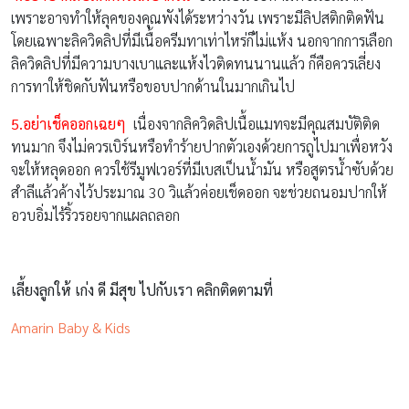
เพราะอาจทำให้ลุคของคุณพังได้ระหว่างวัน เพราะมีลิปสติกติดฟัน
โดยเฉพาะลิควิดลิปที่มีเนื้อครีมทาเท่าไหร่ก็ไม่แห้ง นอกจากการเลือก
ลิควิดลิปที่มีความบางเบาและแห้งไวติดทนนานแล้ว ก็คือควรเลี่ยง
การทาให้ชิดกับฟันหรือขอบปากด้านในมากเกินไป
5.
อย่าเช็คออกเฉยๆ
เนื่องจากลิควิดลิปเนื้อแมทจะมีคุณสมบัติติด
ทนมาก จึงไม่ควรเบิร์นหรือทำร้ายปากตัวเองด้วยการถูไปมาเพื่อหวัง
จะให้หลุดออก ควรใช้รีมูฟเวอร์ที่มีเบสเป็นน้ำมัน หรือสูตรน้ำซับด้วย
สำลีแล้วค้างไว้ประมาณ 30 วิแล้วค่อยเช็ดออก จะช่วยถนอมปากให้
อวบอิ่มไร้ริ้วรอยจากแผลถลอก
เลี้ยงลูกให้ เก่ง ดี มีสุข ไปกับเรา คลิกติดตามที่
Amarin Baby & Kids