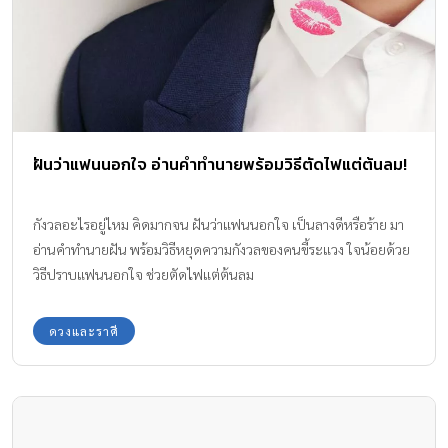
ฝันว่าแฟนนอกใจ อ่านคำทำนายพร้อมวิธีตัดไฟแต่ต้นลม!
กังวลอะไรอยู่ไหม คิดมากจน ฝันว่าแฟนนอกใจ เป็นลางดีหรือร้าย มา
อ่านคำทำนายฝัน พร้อมวิธีหยุดความกังวลของคนขี้ระแวง ใจน้อยด้วย
วิธีปราบแฟนนอกใจ ช่วยตัดไฟแต่ต้นลม
ดวงและราศี