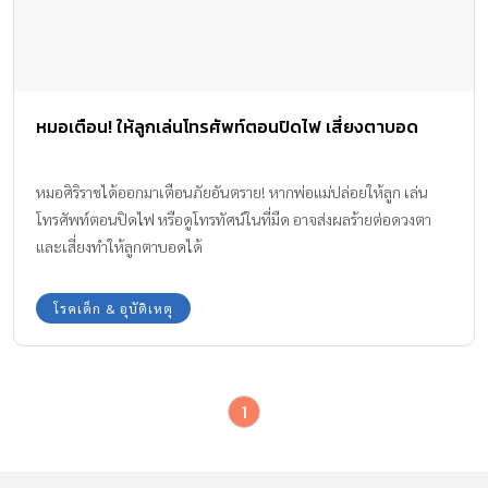
หมอเตือน! ให้ลูกเล่นโทรศัพท์ตอนปิดไฟ เสี่ยงตาบอด
หมอศิริราชได้ออกมาเตือนภัยอันตราย! หากพ่อแม่ปล่อยให้ลูก เล่น
โทรศัพท์ตอนปิดไฟ หรือดูโทรทัศน์ในที่มืด อาจส่งผลร้ายต่อดวงตา
และเสี่ยงทำให้ลูกตาบอดได้
โรคเด็ก & อุบัติเหตุ
1