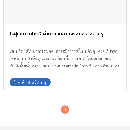
ไรฝุ่นกัด ได้ไหม? คำถามที่หลายครอบครัวอยากรู้!
ไรฝุ่นกัด ได้ไหม? ถ้าโดนกัดแล้วจะมีอาการขึ้นผื่นคันๆ แดงๆ ที่ผิวลูก
ใช่หรือเปล่า? เห็นคุณแม่ถามเข้ามาเกี่ยวกับเจ้าตัวไรฝุ่นกันเยอะมาก
ค่ะ ดังนั้นเพื่อให้หายข้องใจ ทีมงาน Amarin Baby & kids มีคำตอบใน
เรื่องนี้มาให้ทราบกันค่ะ
โรคเด็ก & อุบัติเหตุ
1