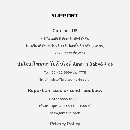
SUPPORT
Contact US
บริษัท เอเอ็มอี อิมเมจิเนทีฟ จำกัด
ในเครือ บริษัท อมรินทร์ คอร์เปอเรชั่นส์ จำกัด (มหาชน)
Tel : 0-2422-9999 ต่อ 4510
สนใจลงโฆษณากับเว็บไซต์ Amarin Baby&Kids
Tel : 02-422-9999 ต่อ 4775
Email :
abkofficial@amarin.co.th
Report an issue or send feedback
0-2422-9999 ต่อ 4180
(จันทร์ - ศุกร์ เวลา 09.00 - 18.00 น)
bdcx@amarin.co.th
Privacy Policy