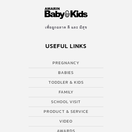
เพื่อลูกฉลาด ดี และ มีสุข
USEFUL LINKS
PREGNANCY
BABIES
TODDLER & KIDS
FAMILY
SCHOOL VISIT
PRODUCT & SERVICE
VIDEO
AWARDS