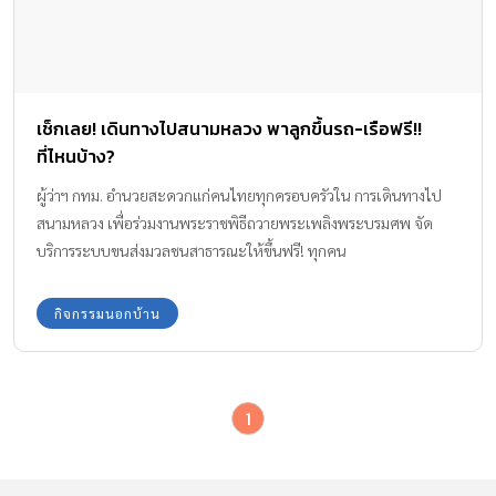
เช็กเลย! เดินทางไปสนามหลวง พาลูกขึ้นรถ-เรือฟรี!!
ที่ไหนบ้าง?
ผู้ว่าฯ กทม. อำนวยสะดวกแก่คนไทยทุกครอบครัวใน การเดินทางไป
สนามหลวง เพื่อร่วมงานพระราชพิธีถวายพระเพลิงพระบรมศพ จัด
บริการระบบขนส่งมวลชนสาธารณะให้ขึ้นฟรี! ทุกคน
กิจกรรมนอกบ้าน
1