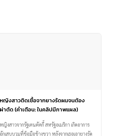
หญิงสาวติดเชื้อจากยางรัดผมจนต้อง
ผ่าตัด (คำเตือน: ในคลิปมีภาพแผล)
หญิงสาวจากรัฐเคนตัคกี้ สหรัฐอเมริกา เกิดอาการ
อักเสบบวมที่ข้อมือข้างขวา หลังจากเธอเอายางรัด