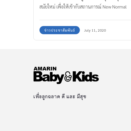
สมัยใหม่ เพื่อให้เข้ากับสถานการณ์ New Normal
พร้อมด้วยโปรโมชั่นสุดคุ้มค่าที่คุณพ่อคุณแม่ต้อง
อย่าพลาด • เคล็ด (ไม่) ลับสำหรับการเตรียมกระ
ข่าวประชาสัมพันธ์
July 11, 2020
เป๋าให้ลูก เพื่อเสริมสร้างความแข็งแรงทั้งสุขภาพ
กายและสุขภาพใจ • เริ่มด้วยการเตรียมพร้อมยาม
เช้า ด้วยนมดัชมิลล์ เจ็นไอ วีคิวพลัส เพื่อบำรุง
สายตา และเสริมสร้างสมองให้ลูกรัก เพื่อพร้อมร
เรียนรู้สิ่งใหม่ๆที่โรงเรียนอย่างเต็มที่ นมดัชมิลล์
เจ็นไอ วีคิวพลัส เป็นนมที่มีสารอาหารครบถ้วน ไม่
ว่าจะเป็น ลูทีนธรรมชาติจากผงกีวี่สกัด, วิตามิน A,
และโอเมก้า 3,6,9 สารอาหารครบในกล่องเดียว
เพื่อลูกฉลาด ดี และ มีสุข
ขนาดนี้ ยิ่มดื่ม ยิ่งดีต่อลูกรักของคุณอย่างแน่นอน
ค่ะ เติมพลังยามบ่ายให้กับลูกรักของคุณ ต้องไม่ลืม
พกนมดีมอลต์ UHT ไปโรงเรียนทุกวัน เพราะนมดี
มอลต์อุดมไปด้วยวิตามินและแร่ธาตุถึง 14