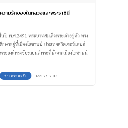
ความรักของในหลวงและพระราชินี
ในปี พ.ศ.2491 พระบาทสมเด็จพระเจ้าอยู่หัว ทรง
ศึกษาอยู่ที่เมืองโลซานน์ ประเทศสวิตเซอร์แลนด์
พระองค์ทรงขับรถยนต์พระที่นั่งจากเมืองโลซานน์
มาที่กรุงปารีสเพื่อทอดพระ เนตรโรงงานทำรถยนต์
และการแสดงดนตรีของคณะดนตรีที่มีชื่อเสียง
ข่าวครอบครัว
April 27, 2016
ต่างๆ ในครั้งนั้น ม.จ.นักขัตรมงคล กิติยากร
เอกอัครราชทูตไทยประจำกรุงปารีสและครอบครัว
จึงมีโอกาสเฝ้าฯ รับเสด็จ ในครั้งนั้น สมเด็จพระบรม
ราชชนนีมีรับสั่งให้พระราชโอรสทอดพระเนตร
ม.ร.ว.สิริกิติ์ กิติยากร ด้วยว่า "สวยน่ารักไหม"