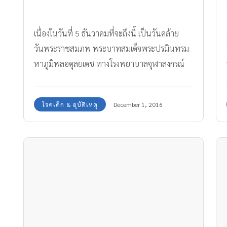
เนื่องในวันที่ 5 ธันวาคมที่จะถึงนี้ เป็นวันคล้าย
วันพระราชสมภพ พระบาทสมเด็จพระปรมินทรม
หาภูมิพลอดุลยเดช ทางโรงพยาบาลจุฬาลงกรณ์
สภากาชาดไทย และคณะแพทยศาสตร์
จุฬาลงกรณ์มหาวิทยาลัย รวมถึง คลินิกศูนย์แพทย์
โรคเด็ก & อุบัติเหตุ
December 1, 2016
พัฒนา จึงจัดโครงการ ตรวจสุขภาพฟรี ขึ้น