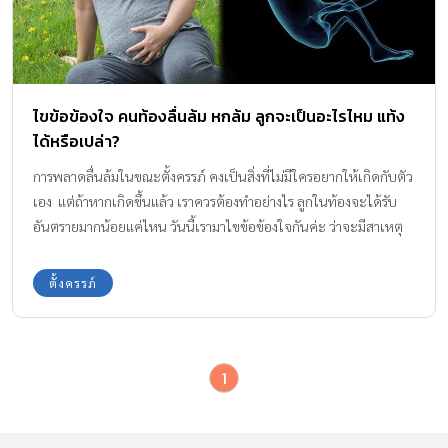
ไขข้อข้องใจ คนท้องลื่นล้ม หกล้ม ลูกจะเป็นอะไรไหม แท้ง
ได้หรือเปล่า?
การพลาดลื่นล้มในขณะตั้งครรภ์ คงเป็นสิ่งที่ไม่มีใครอยากให้เกิดกับตัว
เอง แต่ถ้าหากเกิดขึ้นแล้ว เราควรต้องทำอย่างไร ลูกในท้องจะได้รับ
อันตรายมากน้อยแค่ไหน วันนี้เรามาไขข้อข้องใจกันค่ะ ว่าจะมีสาเหตุ
และปัจจัยอะไรบ้าง ที่ทำให้ลูกน้อยในครรภ์ได้รับอันตรายรุนแรง จาก
การที่คนท้องลื่นล้มค่ะ
ตั้งครรภ์
1