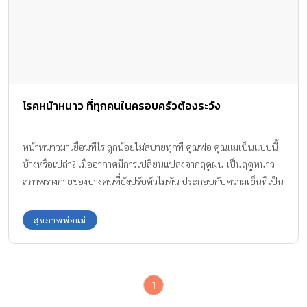
โรคหน้าหนาว ที่ทุกคนในครอบครัวต้องระวัง
หน้าหนาวมาเยือนทีไร ลูกน้อยไม่สบายทุกที คุณพ่อ คุณแม่เป็นแบบนี้
บ้างหรือเปล่า? เมื่ออากาศมีการเปลี่ยนแปลงจากฤดูฝน เป็นฤดูหนาว
สภาพร่างกายของบางคนที่ยังปรับตัวไม่ทัน ประกอบกับความเย็นที่เป็น
ตัวเพาะเชื้อชั้นดี ในการกระจายไวรัส ทำให้เกิด โรคหน้าหนาว ขึ้นมา
สุขภาพพ่อแม่
1