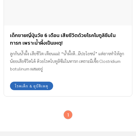
เด็กชายญี่ปุ่นวัย 6 เดือน เสียชีวิตด้วยโรคโบทูลิซึมใน
ทารก เพราะน้ำผึ้งเป็นเหตุ!
ลูกกินน้ำผึ้ง เสียชีวิต เตือนแม่! “น้ำผึ้งดี...มีปะโยชน์” แต่อาจทำให้ลูก
น้อยเสียชีวิตได้ ด้วยโรคโบทูลิซึมในทารก เพราะมีเชื้อ Clostridium
botulinum ผสมอยู่
โรคเด็ก & อุบัติเหตุ
1