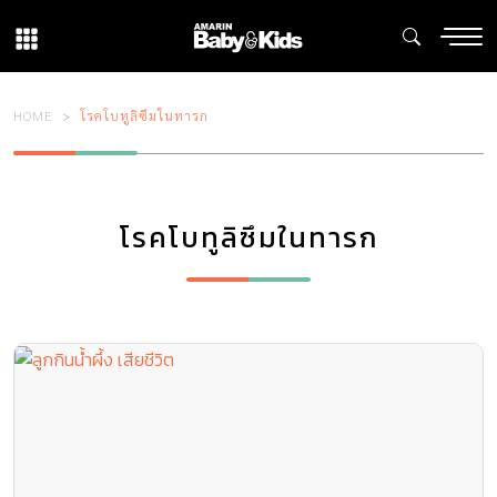
HOME
โรคโบทูลิซึมในทารก
โรคโบทูลิซึมในทารก